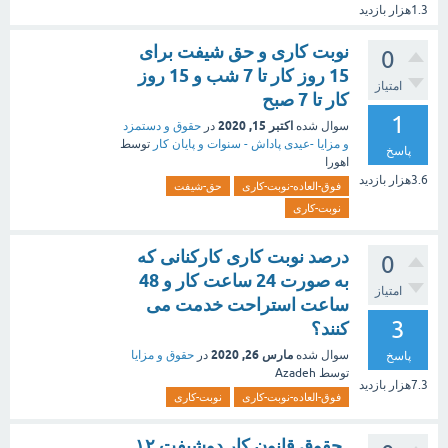
1.3هزار
بازدید
نوبت کاری و حق شیفت برای
0
15 روز کار تا 7 شب و 15 روز
امتیاز
کار تا 7 صبح
1
اکتبر 15, 2020
سوال شده
در
حقوق و دستمزد
و مزایا -عیدی پاداش - سنوات و پایان کار
توسط
پاسخ
اهورا
3.6هزار
بازدید
فوق-العاده-نوبت-کاری
حق-شیفت
نوبت-کاری
درصد نوبت کاری کارکنانی که
0
به صورت 24 ساعت کار و 48
امتیاز
ساعت استراحت خدمت می
3
کنند؟
مارس 26, 2020
سوال شده
در
حقوق و مزایا
پاسخ
توسط
Azadeh
7.3هزار
بازدید
فوق-العاده-نوبت-کاری
نوبت-کاری
حقوق قانون کار دوشیفت ۱۲