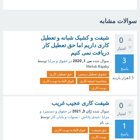
سوالات مشابه
شیفت و کشیک شبانه و تعطیل
0
کاری داریم اما حق تعطیل کار
امتیاز
دریافت نمی کنیم
3
می 1, 2020
سوال شده
در
حقوق و مزایا
توسط
Mehdi Rajaby
پاسخ
حقوق-تعطیل-رسمی
حق-تعطیل-کاری
3.5هزار
بازدید
محاسبه-جمعه-کاری
فوق-العاده-نوبت-کاری
نوبت-کاری
شیفت کاری عجیب غریب
0
ژان 3, 2021
سوال شده
در
حقوق و دستمزد و
امتیاز
مزایا -عیدی پاداش - سنوات و پایان کار
توسط
بی نام
1
حق-شیفت
فوق-العاده-نوبت-کاری
پاسخ
نوبت-کاری