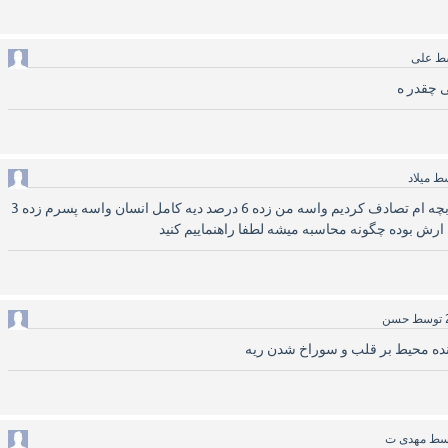
ط
علی
 چقدر ه
سط
میلاد
سلام میخواستم بدونم منو بچه ام تصادف کردیم واسه من زده 6 درصد دیه کامل انسان واسه پسرم زده 3
 ارش بوده چگونه محاسبه میشه لطفا راهنماییم کنید
توسط
حسن
نده محیط بر قلب و سوراخ شدن ریه
سط
مهدی ت