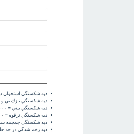
ديه شكستگي استخوان دست كه 
ديه شكستگي نازك ني و درشت 
ديه شكستگي بيني = ٣٣/٠٠٠/٠٠٠
ديه شكستگي ترقوه = ١٣/٢٠٠/٠٠٠
ديه شكستگي جمجمه سر در حد 
ديه زخم شدگي در حد حارصه = ٧