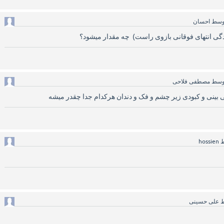
وسط
احسان
گی انتهای فوقانی بازوی راست) چه مقدار میشود؟
وسط
مصطفی فلاحی
بینی و کبودی زیر چشم و فک و دندان هرکدام جدا چقدر میشه
ط
hossien
ط
علی حسینی