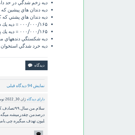
ديه زخم شدگي در حد داميه = ٧١۴
ديه دندان هاي پيشين كه كامل 
ديه دندان هاي پشتي كه كامل 
١۶۵/٠٠٠/٠٠٠ = ديه يك دست
١۶۵/٠٠٠/٠٠٠ = ديه يك پا
ديه شكستگي دندههاي محيط بر 
ديه خرد شدگي استخوان مطلوب ا
نمایش 94 دیدگاه قبلی
دارای دیدگاه
ژان 30, 2022
تو
لیون.تهدف.مبگیره.چی.بامی