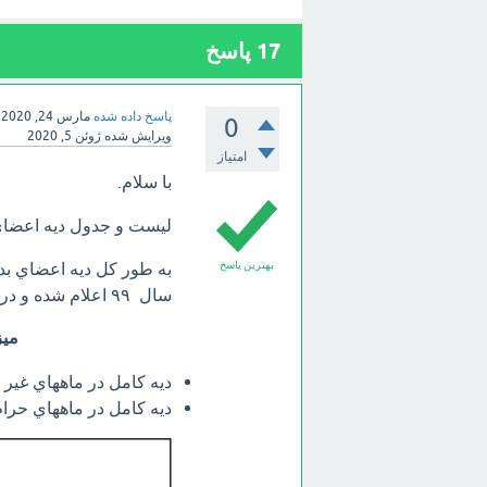
17
پاسخ
پاسخ داده شده
مارس 24, 2020
0
ویرایش شده
ژوئن 5, 2020
امتیاز
با سلام.
لیست و جدول دیه اعضای بد
بهترین پاسخ
به طور كل ديه اعضاي بدن
سال ٩٩ اعلام شده و در جدول ديه قابل مشاهده است:
ميزان د
ديه كامل در ماههاي غير حرام = ٠٠
ديه كامل در ماههاي حرام = ٠٠٠/٠٠٠