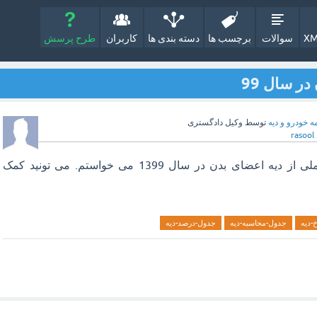
XM
سوالات
برچسب ها
دسته بندی ها
کاربران
طرح پرسش
ر سال 99
ه خودرو و دیه
توسط
وکیل دادگستری
rasool
سلام. جدول و لیست کاملی از دیه اعضای بدن در سال 1399 می خواستم. می تونید کمک
-دیه
جدول-محاسبه-دیه
جدول-درصد-دیه