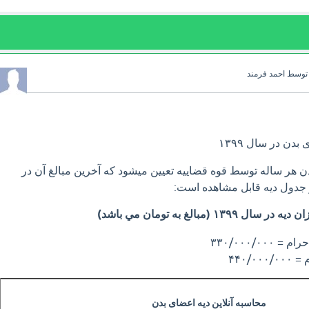
توسط
احمد فرمند
ن در سال ١٣٩٩
 هر ساله توسط قوه قضاييه تعيين ميشود كه آخرين مبالغ آن در
يه در سال ١٣٩٩ (مبالغ به تومان مي باشد)
٣٣٠/٠٠٠/٠
۴۴٠/
محاسبه آنلاین دیه اعضای بدن