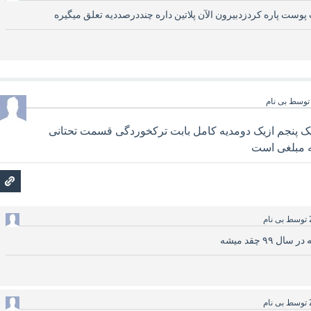
ت پاره کردزدبیرون الآن پلاتین داره چنددرصددیه تعلق میگیره
توسط
بی نام
زیک پنجم ازیک دومدیه کامل بابت ترکخوردگی قسمت تحتانی
 مبلغی است
توسط
بی نام
توسط
بی نام