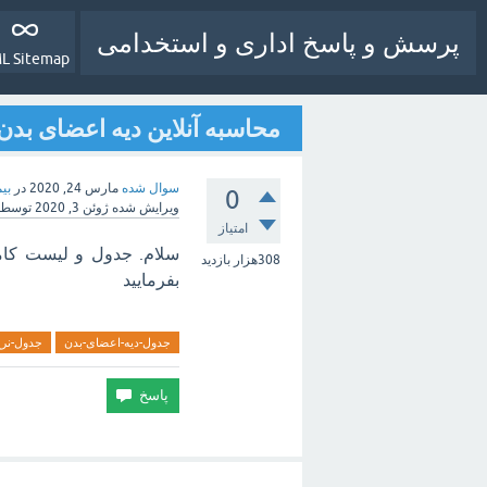
پرسش و پاسخ اداری و استخدامی
L Sitemap
محاسبه آنلاین دیه اعضای بدن د
سوال شده
مارس 24, 2020
در
بیم
0
ویرایش شده
ژوئن 3, 2020
توسط
امتیاز
308هزار
بازدید
بفرمایید
جدول-دیه-اعضای-بدن
جدول-نرخ