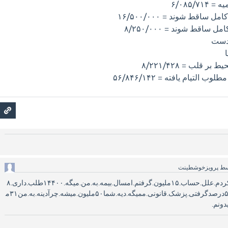
۶/٠٨۵/
ساقط شوند = ١۶/۵٠٠/٠٠٠
ساقط شوند = ٨/٢۵٠/٠٠٠
قلب = ٨/٢٢١/۴٢٨
لتيام يافته = ۵۶/٨۴۶/١۴٢
سط
پرویزخوشطینت
سلام.من.سال.۹۹تصادف.کردم.علل.حساب.۱۵ملیون.گرفتم.امسال.بیمه.به.من.میگه.۱۴۴۰۰طلب.داری.۸
درصدمن.چقدرمیشه.میگه۵درصدگرفتی.پزشک.قانونی.ممیگه.دیه.شما۵۰ملیون.میشه.چرآدینه.به.من۳۱م
دونم.