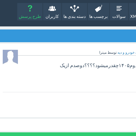
XM
سوالات
برچسب ها
دسته بندی ها
کاربران
طرح پرسش
 خودرو و دیه
توسط
میترا
چهارپنجم ازیک پنجم ازیک دوم۱۴۰۵چقدرمیشود؟؟؟؟دوصدم ازیک