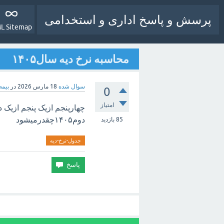
پرسش و پاسخ اداری و استخدامی
L Sitemap
محاسبه نرخ دیه سال۱۴۰۵
سوال شده
18 مارس 2026
در
بیمه
0
امتیاز
دوم۱۴۰۵چقدرمیشود
85
بازدید
جدول-نرخ-دیه