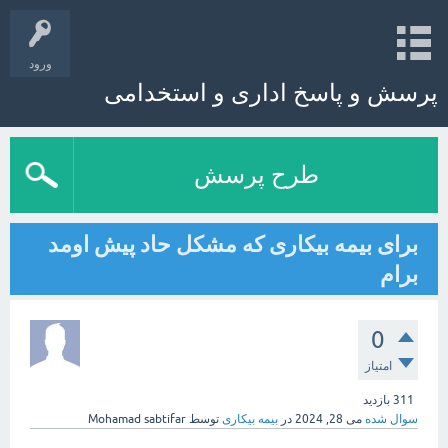
ورود
پرسش و پاسخ اداری و استخدامی
طرح پرسش
برای بیمه بیکاری که مشکل حاد پیش اومد
برام
0
امتیاز
311
بازدید
سوال شده
می 28, 2024
در
بیمه بیکاری
توسط
Mohamad sabtifar