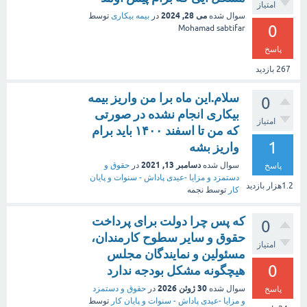
امتیاز
می 28, 2024
سوال شده
در
بیمه بیکاری
توسط
0
Mohamad sabtifar
پاسخ
267
بازدید
سلام.این ماه برا من واریز بیمه
0
بیکاری انجام نشده در صورتی
امتیاز
که من تا اسفند ۱۴۰۰ باید برام
1
واریز بشه
دسامبر 13, 2021
سوال شده
در
حقوق و
پاسخ
دستمزد و مزایا -عیدی پاداش - سنوات و پایان
1.2هزار
بازدید
کار
توسط
نجمه
که پس چرا دولت برای پرداخت
0
حقوق و سایر سطوح کارمندان،
امتیاز
مسئولین و نمایندگان مجلس
0
هیچگونه مشکل بودجه ندارد
30 ژوئن 2026
سوال شده
در
حقوق و دستمزد
پاسخ
و مزایا -عیدی پاداش - سنوات و پایان کار
توسط