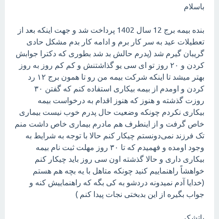
باسلام
بنده بیمه برج 12 سال 1402 پرداخت شد و جهت اینکه بعد از
تعطیلات عید به سر کار برم و ادامه کار بدم مشکل حادی
گریبان گیرم شد (پدرم حالش بد شد بطوری که دکترا جوابش
کردن و ۲۰ روز تو ای سی یو گذاشتنش و کم کم روز به روز
بهتر میشد تا اینکه شرکت بیمه من رو تا همون برج ۱۲ رد
کردن و اومدم از بیمه بیکاری استفاده کنم که گفتن ۳۰
روزت گذشته و هنوز که هنوز اقدام به درخواست بیمه
بیکاری نکردم چونکه وضعیت حال پدرم خوب نیست بیماری
خاص گرفت و از اینطرف هم مادرم بیماری خاص داشت منم
تک فرزند نمی‌دونستم چیکار کنم حالا با توجه به شرایط به
وجود اومده و فهمیدم که تا ۳۰ روز مهلت ثبت نام بیمه
بیکاری داری و حالا گذشته اون سی روز باید چیکار کنم
خواهشاً راهنماییم کنید چونکه متاهل با یه بچه هم هستم
(خدایا آدم نمیدونه دردشو به کی بگه که راهنماییش کنه و
جواب بگیره از این بدبختی نجات پیدا کنم )
باتشکر