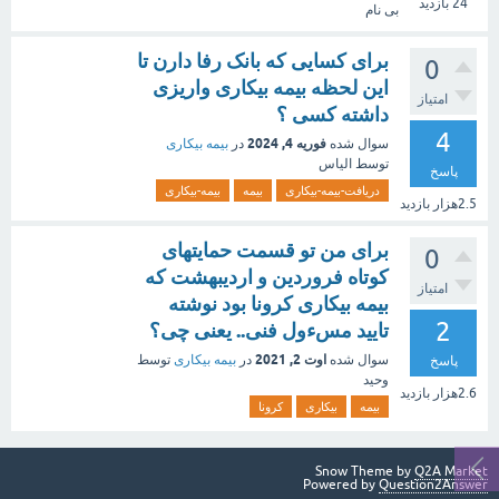
24
بازدید
بی نام
برای کسایی که بانک رفا دارن تا
0
این لحظه بیمه بیکاری واریزی
امتیاز
داشته کسی ؟
4
فوریه 4, 2024
سوال شده
در
بیمه بیکاری
توسط
الیاس
پاسخ
دریافت-بیمه-بیکاری
بیمه
بیمه-بیکاری
2.5هزار
بازدید
برای من تو قسمت حمایتهای
0
کوتاه فروردین و اردیبهشت که
امتیاز
بیمه بیکاری کرونا بود نوشته
2
تایید مسءول فنی.. یعنی چی؟
اوت 2, 2021
سوال شده
در
بیمه بیکاری
توسط
پاسخ
وحید
2.6هزار
بازدید
بیمه
بیکاری
کرونا
Snow Theme by
Q2A Market
Powered by
Question2Answer