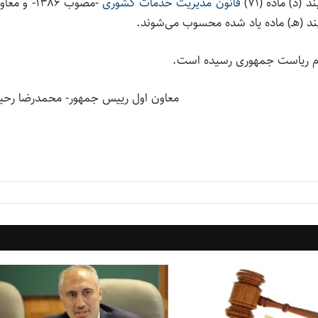
) ماده (۷۱‏)
قانون مدیریت خدمات کشوری
-مصوب ۱۳۸۶‏- و م
د (هـ) ماده یاد شده محسوب می‌شوند.
معاون اول رییس جمهور- محمدرضا رحی