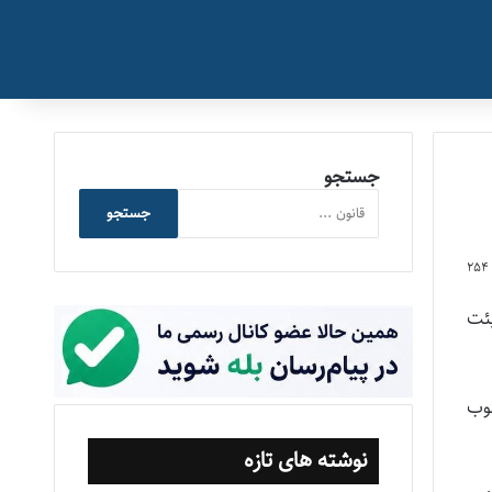
جستجو
جستجو
254
تصویب‌نامه شماره ۳۵۴۶۸/ت۴۵۴۴۷ک مورخ ۱۳۹۰/۰۲/۲۰ هیئت
وری -مصوب
نوشته های تازه