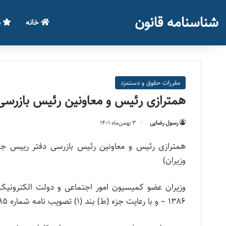
شناسنامه قانون
خانه
م
مقررات حقوق و دستمزد
همترازی رئیس و معاونین رئیس بازرسی
رسول رضایی
۳ بهمن‌ماه ۱۴۰۱
وزیران)
۱۳۸۶ – و با رعایت جزء (ط) بند (۱‏) تصویب نامه شماره ۱۵۸۷۹۵ /ت ۳۸۸۵۶هـ مورخ ۱ /۱۰ /۱۳۸۶ ‏تصویب نمودند: