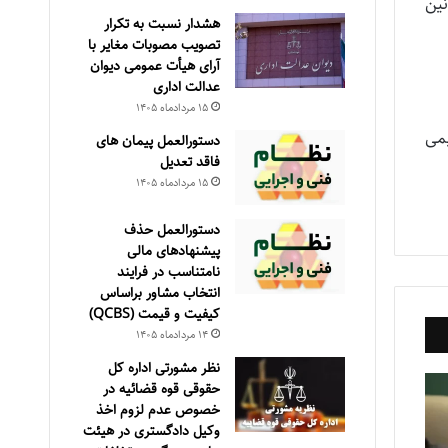
عاونین
هشدار نسبت به تکرار
تصویب مصوبات مغایر با
آرای هیأت عمومی دیوان
عدالت اداری
۱۵ مرداد‌ماه ۱۴۰۵
می
دستورالعمل پیمان های
فاقد تعدیل
۱۵ مرداد‌ماه ۱۴۰۵
دستورالعمل حذف
پيشنهادهای مالی
نامتناسب در فرايند
انتخاب مشاور براساس
كيفيت و قيمت (QCBS)
۱۴ مرداد‌ماه ۱۴۰۵
نظر مشورتی اداره کل
حقوقی قوه قضائیه در
خصوص عدم لزوم اخذ
وکیل دادگستری در هیئت