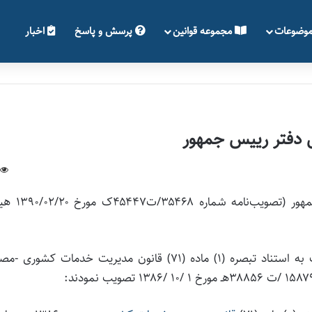
وضوعات
مجموعه قوانین
پرسش و پاسخ
اخبار
 دفتر رییس جمهور
همترازی رئیس و معاونین رئیس بازرسی دفتر رییس جمهور (
وزیران عضو کمیسیون امور اجتماعی و دولت الکترونیک به استناد تبصره (۱‏) ماده (۷۱‏) قانون مدیریت خدمات کش