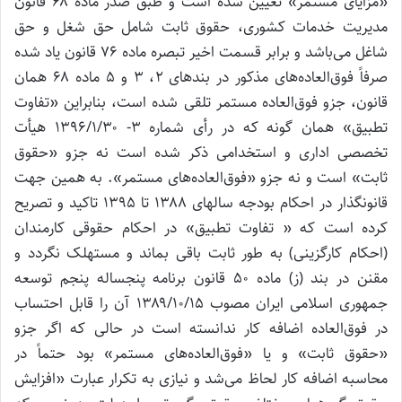
«مزایای مستمر» تعیین شده است و طبق صدر ماده ۶۸ قانون
مدیریت خدمات کشوری، حقوق ثابت شامل حق شغل و حق
شاغل می‌باشد و برابر قسمت اخیر تبصره ماده ۷۶ قانون یاد شده
صرفاً فوق‌العاده‌های مذکور در بندهای ۲، ۳ و ۵ ماده ۶۸ همان
قانون، جزو فوق‌العاده مستمر تلقی شده است، بنابراین «تفاوت
تطبیق» همان گونه که در رأی شماره ۳- ۱۳۹۶/۱/۳۰ هیأت
تخصصی اداری و استخدامی ذکر شده است نه جزو «حقوق
ثابت» است و نه جزو «فوق‌العاده‌های مستمر». به همین جهت
قانونگذار در احکام بودجه سالهای ۱۳۸۸ تا ۱۳۹۵ تاکید و تصریح
کرده است که « تفاوت تطبیق» در احکام حقوقی کارمندان
(احکام کارگزینی) به طور ثابت باقی بماند و مستهلک نگردد و
مقنن در بند (ز) ماده ۵۰ قانون برنامه پنجساله پنجم توسعه
جمهوری اسلامی ایران مصوب ۱۳۸۹/۱۰/۱۵ آن را قابل احتساب
در فوق‌العاده اضافه کار ندانسته است در حالی که اگر جزو
«حقوق ثابت» و یا «فوق‌العاده‌های مستمر» بود حتماً در
محاسبه اضافه کار لحاظ می‌شد و نیازی به تکرار عبارت «افزایش