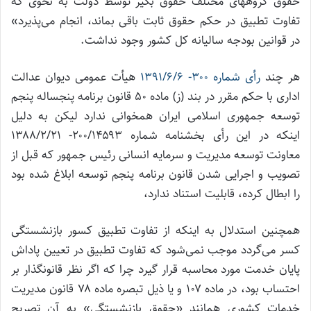
حقوق گروههای مختلف حقوق بگیر توسط دولت به نحوی که
تفاوت تطبیق در حکم حقوق ثابت باقی بماند، انجام می‌پذیرد»
در قوانین بودجه سالیانه کل کشور وجود نداشت.
هر چند
رأی شماره ۳۰۰- ۱۳۹۱/۶/۶
هیأت عمومی دیوان عدالت
اداری با حکم مقرر در بند (ز) ماده ۵۰ قانون برنامه پنجساله پنجم
توسعه جمهوری اسلامی ایران همخوانی ندارد لیکن به دلیل
اینکه در این رأی بخشنامه شماره ۲۰۰/۱۴۵۹۳- ۱۳۸۸/۲/۲۱
معاونت توسعه مدیریت و سرمایه انسانی رئیس جمهور که قبل از
تصویب و اجرایی شدن قانون برنامه پنجم توسعه ابلاغ شده بود
را ابطال کرده، قابلیت استناد ندارد،
همچنین استدلال به اینکه از تفاوت تطبیق کسور بازنشستگی
کسر می‌گردد موجب نمی‌شود که تفاوت تطبیق در تعیین پاداش
پایان خدمت مورد محاسبه قرار گیرد چرا که اگر نظر قانونگذار بر
احتساب بود، در ماده ۱۰۷ و یا ذیل تبصره ماده ۷۸ قانون مدیریت
خدمات کشوری همانند «حقوق بازنشستگی» به آن تصریح