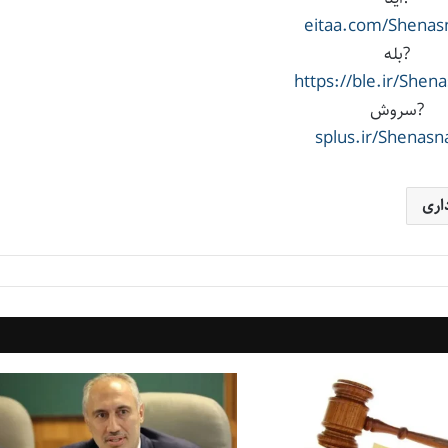
eitaa.com/Shena
?بله
https://ble.ir/She
?سروش
splus.ir/Shenas
اری