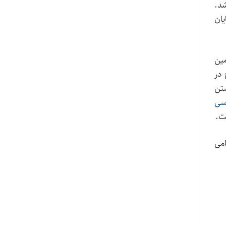
د.
یان
مین
ح مندرج در
تن
رسی
می