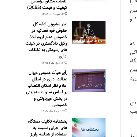
الف: شعب ۱۶ و ۱۷ بدوی دیوان عدالت اداری در رسیدگی به پرونده‌های شماره ۸۹۰۹۹۸۰۹۰۰۰۳۴۵۲۹ و ۹۰۰۹۹۸۰۹۰۰۰۱۵۹۱۹ با
انتخاب مشاور براساس
كيفيت و قيمت (QCBS)
مین
۱۴ مرداد‌ماه ۱۴۰۵
اجتماعی به پرداخت پاداش سنوات خدمت به طور کامل به موجب دادنامه‌های شماره ۹۰۰۹۹۷۰۹۰۱۶۰۰۴۱۵ ـ ۱۳۸۹/۷/۲۸ و
نظر مشورتی اداره کل
حقوقی قوه قضائیه در
خصوص عدم لزوم اخذ
 که
وکیل دادگستری در هیئت
های رسیدگی به تخلفات
اکی
اداری
اه
۱۴ مرداد‌ماه ۱۴۰۵
یین
رأی هیأت عمومی دیوان
ود
عدالت اداری در ابطال
اعلام نظر امکان انتصاب
بر اساس سنوات مدیریتی
در بخش غیردولتی و
مود احمدی
خصوصی
جب
۱۳ مرداد‌ماه ۱۴۰۵
بخشنامه تکلیف دستگاه
های اجرایی نسبت به
استفاده از شناسه واریز
طابق ضوابط