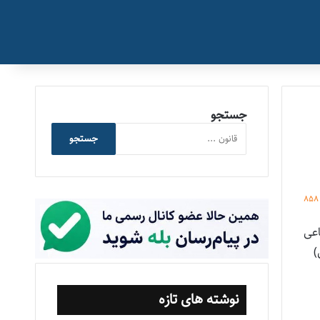
جستجو
جستجو
858
اعی
نوشته های تازه