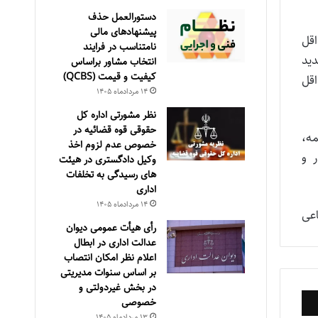
دستورالعمل حذف
پيشنهادهای مالی
13 دارای قرارداد فعال بوده‌اند، در سال 1398 به 1/1 حداقل
نامتناسب در فرايند
جدید
انتخاب مشاور براساس
كيفيت و قيمت (QCBS)
داقل
۱۴ مرداد‌ماه ۱۴۰۵
نظر مشورتی اداره کل
حقوقی قوه قضائیه در
مه،
خصوص عدم لزوم اخذ
ر و
وکیل دادگستری در هیئت
های رسیدگی به تخلفات
اداری
۱۴ مرداد‌ماه ۱۴۰۵
عی
رأی هیأت عمومی دیوان
عدالت اداری در ابطال
اعلام نظر امکان انتصاب
بر اساس سنوات مدیریتی
در بخش غیردولتی و
خصوصی
۱۳ مرداد‌ماه ۱۴۰۵