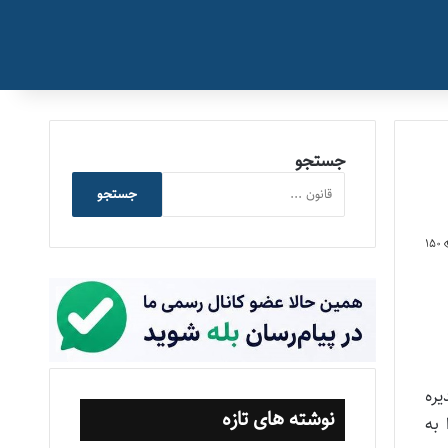
جستجو
جستجو
150
 مدیره
نوشته های تازه
 به