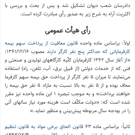
دادرسان شعب دیوان تشکیل شد و پس از بحث و بررسی با
اکثریت آراء به شرح زیر به صدور رأی مبادرت کرده است.
رأی هیأت عمومی
اولاً: براساس ماده واحده
قانون معافیت از پرداخت سهم بیمه
کارفرمایانی که حداکثر پنج نفر کارگر دارند
مصوب ۱۳۶۱/۱۲/۱۶:
«از آغاز سال ۱۳۶۲ کارفرمایان کلّیه کارگاههای تولیدی و صنعتی و
فنی که از خدمات دولتی (‌از قبیل برق، آب، تلفن، راه) استفاده‌
می‌نمایند تا میزان ۵ نفر کارگر از پرداخت حق بیمه سهم کارفرما
معاف بوده و از ۵ نفر به بالا نسبت به مازاد ۵ نفر حق بیمه را
خواهند پرداخت» و به مـوجب تبصره ۱ این ماده واحده نیز مقرر
شده است که: «دولت مکلّف است هزینه مورد نیاز سالهای آتی
را در بودجه سال مربوطه پیش‌بینی و منظور نماید.»
ثانیاً: براساس ماده ۶۳
قانون الحاق برخی مواد به قانون تنظیم
بخشی از مقررات مالی دولت (۲)
مصوب ۱۳۹۳/۱۲/۴: