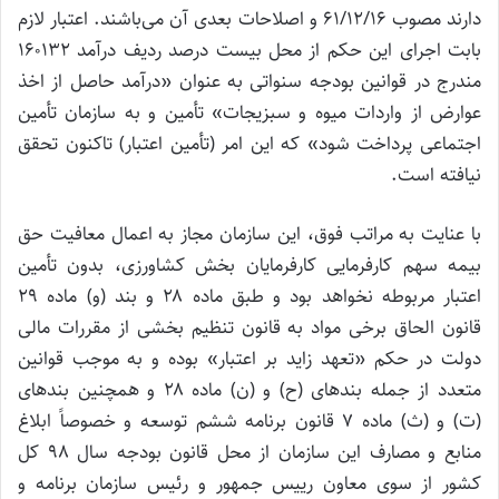
دارند مصوب ۶۱/۱۲/۱۶ و اصلاحات بعدی آن می‌باشند. اعتبار لازم
بابت اجرای این حکم از محل بیست درصد ردیف درآمد ۱۶۰۱۳۲
مندرج در قوانین بودجه سنواتی به عنوان «درآمد حاصل از اخذ
عوارض از واردات میوه و سبزیجات» تأمین و به سازمان تأمین
اجتماعی پرداخت شود» که این امر (تأمین اعتبار) تاکنون تحقق
نیافته است.
با عنایت به مراتب فوق، این سازمان مجاز به اعمال معافیت حق
بیمه سهم کارفرمایی کارفرمایان بخش کشاورزی، بدون تأمین
اعتبار مربوطه نخواهد بود و طبق ماده ۲۸ و بند (و) ماده ۲۹
قانون الحاق برخی مواد به قانون تنظیم بخشی از مقررات مالی
دولت در حکم «تعهد زاید بر اعتبار» بوده و به موجب قوانین
متعدد از جمله بندهای (ح) و (ن) ماده ۲۸ و همچنین بند‌های
(ت) و (ث) ماده ۷ قانون برنامه ششم توسعه و خصوصاً ابلاغ
منابع و مصارف این سازمان از محل قانون بودجه سال ۹۸ کل
کشور از سوی معاون رییس جمهور و رئیس سازمان برنامه و