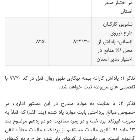
در اختیار مدیر
استان
تشویق کارکنان
طرح نیروی
انسانی- پاداش از
۸۲۴۱۳۰
۸۲۵۱
محل 1% منابع در
اختیار مدیر استان
تذکر ۱: پاداش کارانه بیمه بیکاری طبق روال قبل در کد ۷۷۲۰ با
تفصیلی های مربوطه ثبت خواهد شد.
تذکر ۲: با عنایت به موارد مندرج در این دستور اداری، در
خصوص مبالغ پرداختی بابت موارد یاد شده (بند الف) که قبلاً به
صورت غیرنقد پرداخت و در زمره معافیت دو دوازدهم موضوع بند
۱۳ ماده ۹۱ قانون مالیات مستقیم از پرداخت مالیات معاف تلقی
گردیده است، می بایست از کدهای یاد شده خارج و به کدهای