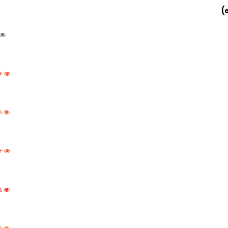
)
6
9
2
5