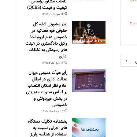
1,89
انتخاب مشاور براساس
كيفيت و قيمت (QCBS)
۱۴ مرداد‌ماه ۱۴۰۵
نظر مشورتی اداره کل
11,2
حقوقی قوه قضائیه در
خصوص عدم لزوم اخذ
وکیل دادگستری در هیئت
های رسیدگی به تخلفات
اداری
۱۴ مرداد‌ماه ۱۴۰۵
رأی هیأت عمومی دیوان
عدالت اداری در ابطال
اعلام نظر امکان انتصاب
بر اساس سنوات مدیریتی
در بخش غیردولتی و
خصوصی
۱۳ مرداد‌ماه ۱۴۰۵
بخشنامه تکلیف دستگاه
های اجرایی نسبت به
استفاده از شناسه واریز