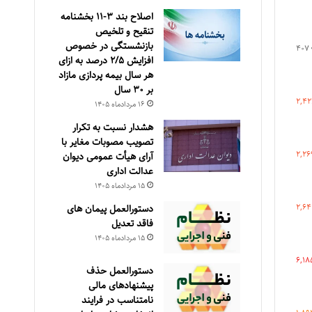
اصلاح بند ۳‏-۱۱ بخشنامه
تنقیح و تلخیص
بازنشستگی در خصوص
407
افزایش ۵‏‏‏‏‏‏‏‏‏/۲ درصد به ازای
هر سال بیمه پردازی مازاد
بر ۳۰‏ سال
2,42
۱۶ مرداد‌ماه ۱۴۰۵
هشدار نسبت به تکرار
تصویب مصوبات مغایر با
2,26
آرای هیأت عمومی دیوان
عدالت اداری
۱۵ مرداد‌ماه ۱۴۰۵
2,64
دستورالعمل پیمان های
فاقد تعدیل
۱۵ مرداد‌ماه ۱۴۰۵
6,18
دستورالعمل حذف
پيشنهادهای مالی
نامتناسب در فرايند