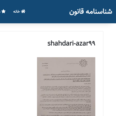
شناسنامه قانون
خانه
م
shahdari-azar99