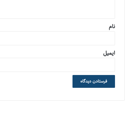
ه
*
نام
ایمیل