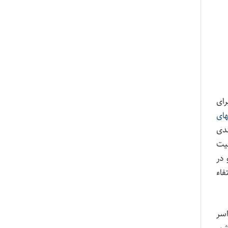
رای
های
 بندی
یت
 در
البه به انتفاء
اسر
شور