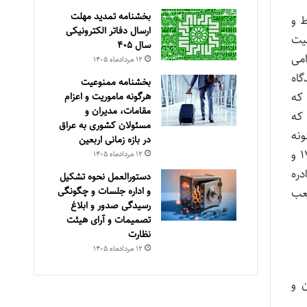
بخشنامه تمدید مهلت
ط و
ارسال دفاتر الکترونیکی
یت
سال ۴۰۵
۳آیین نامه استخدامی
۱۲ مرداد‌ماه ۱۴۰۵
اه
بخشنامه ممنوعیت
 که
هرگونه ماموریت و اعزام
مقامات، مدیران و
 که
مسئولان کشوری به عراق
ونه
در بازه زمانی اربعین
شکایت و ادعای شاکی اثبات و محرز دانسته و به استناد اصل۱۷۳قانون اساسی جمهوری اسلامی ایران و مواد 1، 10، 60، 58، 17 و
۱۲ مرداد‌ماه ۱۴۰۵
دره
دستورالعمل نحوه تشکیل
و اداره جلسات و چگونگی
عب
رسیدگی صدور و ‏ابلاغ
تصمیمات و‎ ‎آرای هیئت
نظارت
۱۲ مرداد‌ماه ۱۴۰۵
ران و