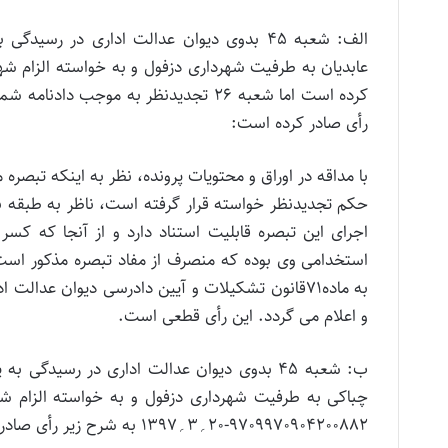
عابدیان به طرفیت شهرداری دزفول و به خواسته الزام شه
رأی صادر کرده است:
حکم تجدیدنظر خواسته قرار گرفته است، ناظر به طبقه ب
اجرای این تبصره قابلیت استناد دارد و از آنجا که ک
استخدامی وی بوده که منصرف از مفاد تبصره مذکور است
به ماده۷۱قانون تشکیلات و آیین دادرسی دیوان ع
و اعلام می گردد. این رأی قطعی است.
چباکی به طرفیت شهرداری دزفول و به خواسته الزام شهر
9709970904200882-20؍3؍1397 به شرح زیر رأی صادر کرده است: