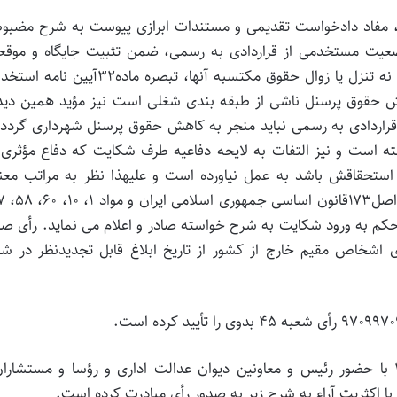
ده، مفاد دادخواست تقدیمی و مستندات ابرازی پیوست به شرح مضبو
وضعیت مستخدمی از قراردادی به رسمی، ضمن تثبیت جایگاه و موقع
شغلی آنها، برخورداری از مزایای مستخدمین رسمی است نه تنزل یا زوال حقوق مکتسبه آنها، تبصره ماده۲
هش حقوق پرسنل ناشی از طبقه بندی شغلی است نیز مؤید همین دیدگ
قراردادی به رسمی نباید منجر به کاهش حقوق پرسنل شهرداری گردد
فته است و نیز التفات به لایحه دفاعیه طرف شکایت که دفاع مؤثری
 استحقاقش باشد به عمل نیاورده است و علیهذا نظر به مراتب معن
 حکم به ورود شکایت به شرح خواسته صادر و اعلام می نماید. رأی صا
 اشخاص مقیم خارج از کشور از تاریخ ابلاغ قابل تجدیدنظر در ش
هیأت عمومی دیوان عدالت اداری در تاریخ 10؍10؍1398 با حضور رئیس و معاونین دیوان عدالت اداری و رؤسا و مستشا
اکثریت آراء به شرح زیر به صدور رأی مبادرت کرده است.