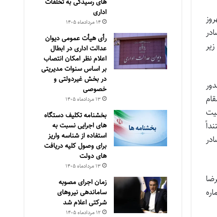
های رسیدگی به تخلفات
اداری
آقای بهروز
۱۴ مرداد‌ماه ۱۴۰۵
ادر
رأی هیأت عمومی دیوان
به شرح زیر
عدالت اداری در ابطال
اعلام نظر امکان انتصاب
بر اساس سنوات مدیریتی
در بخش غیردولتی و
د صدور
خصوصی
قام
۱۳ مرداد‌ماه ۱۴۰۵
عیت
بخشنامه تکلیف دستگاه
داً
های اجرایی نسبت به
استفاده از شناسه واریز
ادر
برای وصول کلیه دریافت
های دولت
۱۳ مرداد‌ماه ۱۴۰۵
ی عبدالرضا
زمان اجرای مصوبه
اره
ساماندهی نیروهای
شرکتی اعلام شد
۱۲ مرداد‌ماه ۱۴۰۵