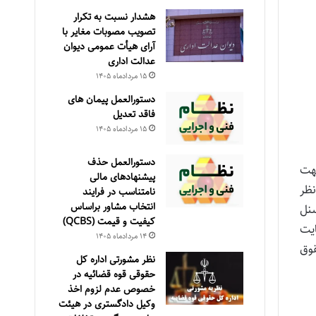
هشدار نسبت به تکرار
تصویب مصوبات مغایر با
آرای هیأت عمومی دیوان
عدالت اداری
۱۵ مرداد‌ماه ۱۴۰۵
دستورالعمل پیمان های
فاقد تعدیل
۱۵ مرداد‌ماه ۱۴۰۵
دستورالعمل حذف
هت
پيشنهادهای مالی
اند. بدین ترتیب که شعبه 27 تجدیدنظر
نامتناسب در فرايند
انتخاب مشاور براساس
رسنل
كيفيت و قيمت (QCBS)
یت
۱۴ مرداد‌ماه ۱۴۰۵
حقوق
نظر مشورتی اداره کل
حقوقی قوه قضائیه در
خصوص عدم لزوم اخذ
وکیل دادگستری در هیئت