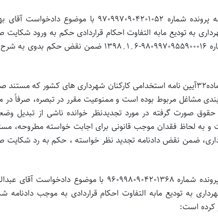
الف: شعبه 45 بدوی دیوان عدالت اداری در رسیدگی به پرونده شماره 9709970904201052 با موضوع دادخواست 
رداری به تودیع مابه التفاوت احکام قراردادی حکم به ورود شکایت ص
کرده است اما شعبه 26 تجدیدنظر به موجب دادنامه شماره 9809970955900016-6؍1؍1398 ضمن نقض حکم بدوی 
با مداقه در اوراق و محتویات پرونده، نظر به اینکه تبصره ماده۳۲آیین نامه استخدامی کارکنان شهرداری های کشور که مستن
ندی مشاغل مربوط بوده است و ممنوعیت مقرر در تبصره، صرفاً در م
سر حقوق صورت گرفته در مورد تجدیدنظر خوانده ناشی از تبدیل وض
 و به لحاظ فقدان موجب قانونی برای اجابت خواسته مطروحه، مستن
دالت اداری، ضمن نقض دادنامه تجدید نظر خواسته ، حکم به رد شکایت ص
ب: شعبه 45 بدوی دیوان عدالت اداری در رسیدگی به پرونده شماره 9609980904201368 با موضوع دادخواست آقا
داری به تودیع مابه التفاوت احکام قراردادی به موجب دادنامه شم