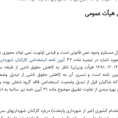
 هیأت عمومی
 حال مستلزم وجود نص قانونی است و قیاس اولویت نمی تواند مجوزی ب
د اشاره در تبصره ماده 32
آیین نامه استخدامی کارکنان شهرداری
(موضوع تصویب نامه شماره ‌64018؍ت25342هـ-14؍12؍1381 هیأت وزیران) ناظر به کاهش حقوق ناشی از طبقه
 آیین نامه است و تسری آن به کاهش حقوق ناشی از تبدیل وضع
ن که شاکیان قبل از تبدیل وضعیت استخدامی فاقد گروه شغلی بوده و
نتیجه تنزل گروه ناشی از تغییر پست سازمانی (شغل) برای بهره مندی از تفاوت تطبیق موضوع ماده 31 آیین نامه نیز س
تخدام کشوری (غیر از شهرداری پایتخت) درباره کارکنان شهرداریهای سر
، کلیه مستخدمین شهرداریها و مؤسسات تابعه و وابسته و اتحادیه شهرداریهای ک