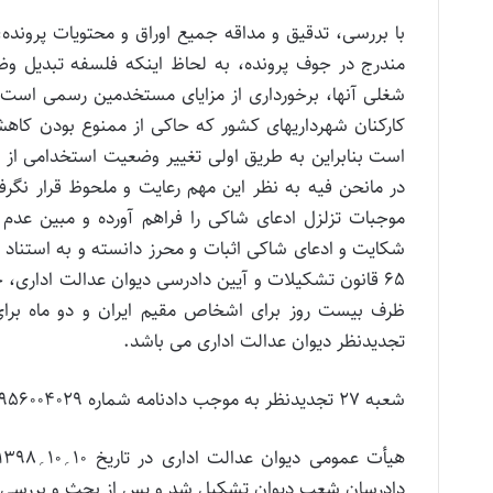
با بررسی، تدقیق و مداقه جمیع اوراق و محتویات پرون
مندرج در جوف پرونده، به لحاظ اینکه فلسفه تبدیل 
کارکنان شهرداریهای کشور که حاکی از ممنوع بودن کا
است بنابراین به طریق اولی تغییر وضعیت استخدامی از 
در مانحن فیه به نظر این مهم رعایت و ملحوظ قرار نگر
موجبات تزلزل ادعای شاکی را فراهم آورده و مبین عدم
65 قانون تشکیلات و آیین دادرسی دیوان عدالت اداری،
ظرف بیست روز برای اشخاص مقیم ایران و دو ماه برای
تجدیدنظر دیوان عدالت اداری می باشد.
شعبه 27 تجدیدنظر به موجب دادنامه شماره 9709970956004029 رأی شعبه 45 بدوی را تأیید کرده است.
دادرسان شعب دیوان تشکیل شد و پس از بحث و بررسی با 