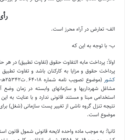
رأی
الف- تعارض در آراء محرز است.
ب- با توجه به این که
اولاً: پرداخت مابه التفاوت حقوق (تفاوت تطبیق) در هر
پرداخت حقوق و مزایا به کارکنان باشد و تفاوت تطبیق مور
کشور
مشاغل شهرداریها و سازمانهای وابسته در زمان وضع
استخدامی مبنا و مستند قانونی ندارد و با عنایت به ای
موضوع است.
ثانیا:ً به موجب ماده واحده لایحه قانونی شمول قانون اس
کشور مصوب 19؍7؍1358 شورای انقلاب