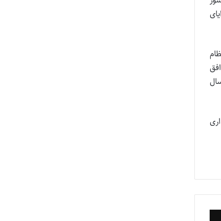
زایای
ظام
فق
وب سال
ری