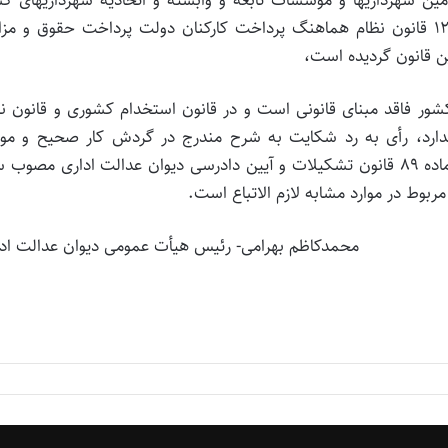
مشمول قانون استخدام کشوری بوده ‌و به موجب ماده 12 قانون نظام هماهنگ پرداخت کارکنان دولت پرداخت حقوق و م
ن قانون گردیده است،
 کشور فاقد مبنای قانونی است و در قانون استخدام کشوری و قانون ن
ارد، رأی به رد شکایت به شرح مندرج در گردش کار صحیح و موا
مقررات قانونی است.این رأی به استناد بند 2 ماده 12 و ماده 89 قانون تشکیلات و آیین دادرسی دیوان عدالت اداری مص
محمدکاظم بهرامی- رئیس هیأت عمومی دیوان عدالت ادا