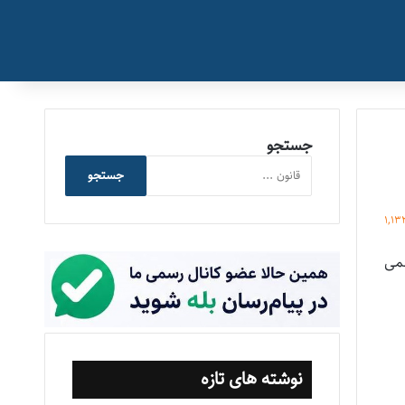
جستجو
جستجو
1,13
می
نوشته های تازه