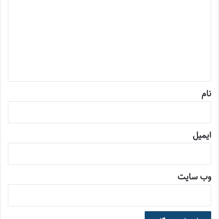
ی
د
گ
ا
ه
*
نام
ایمیل
وب‌ سایت