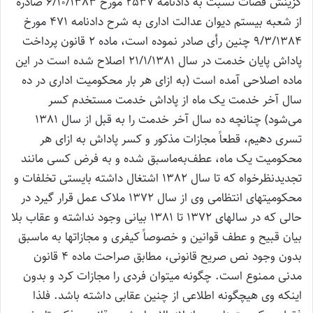
گزینش قضات نسبت به دادنامه 2537 مورخ 6/10/1383 صادره
از شعبه بیستم دیوان عدالت اداری به شرح دادنامه 471 مورخ
9/3/1384 چنین رأی صادر نموده است، ماده 2 قانون پرداخت
پاداش پایان خدمت در سال 21/1/1381 اصلاح شده است در این
ماده اصلاحی آمده است (به ازای هر بار محکومیت اداری در ده
سال آخر خدمت یک ماه از پاداش خدمت مستخدم کسر
می‌شود) چنانچه ده سال آخر خدمت را به قبل از سال 1381
تسری دهیم، قطعاً مجازات مذکور و کسر پاداش به ازای هر
محکومیت یک ماه، عطف‌به‌ماسبق شده و به فرض کسی مانند
تجدیدنظرخواه که تا سال 1382 اشتغال داشته بایستی تخلفات و
محکومیتهای انتظامی وی از سال 1372 ملاک عمل قرار گیرد در
حالی که در سالهای 1372 تا 1381 بیانی وجود نداشته و عقاب بلا
بیان قبیح و عطف قوانین و خصوصاً کیفری و مجازاتها به ماسبق
بدون وجود نص صریح قانونی، مطابق صراحت ماده 4 قانون
مدنی ممنوع است. چگونه می‎توان فردی را مجازات کرد و بدون
اینکه وی هیچگونه اطلاعی از چنین عقابی داشته باشد. فلذا