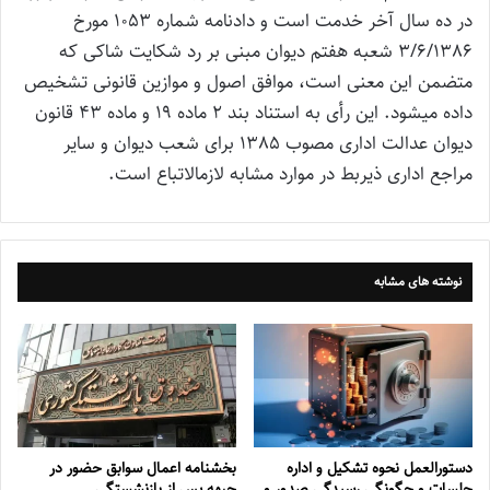
در ده سال آخر خدمت است و دادنامه شماره 1053 مورخ
3/6/1386 شعبه هفتم دیوان مبنی بر رد شکایت شاکی که
متضمن این معنی است، موافق اصول و موازین قانونی تشخیص
داده می‎شود. این رأی به استناد بند 2 ماده 19 و ماده 43 قانون
دیوان عدالت اداری مصوب 1385 برای شعب دیوان و سایر
مراجع اداری ذیربط در موارد مشابه لازم‎الاتباع است.
نوشته های مشابه
دستورالعمل نحوه تشکیل و اداره
بخشنامه اعمال سوابق حضور در
جلسات و چگونگی رسیدگی صدور و
جبهه پس از بازنشستگی