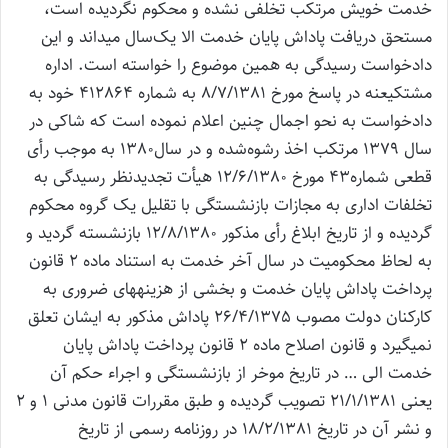
خدمت خویش مرتکب تخلفی نشده و محکوم نگردیده است،
مستحق دریافت پاداش پایان خدمت الا یک‌سال می‎داند و این
دادخواست رسیدگی به همین موضوع را خواسته است. اداره
مشتکی‎عنه در پاسخ مورخ 8/7/1381 به شماره 412864 خود به
دادخواست به نحو اجمال چنین اعلام نموده است که شاکی در
سال 1379 مرتکب اخذ رشوه‌شده و در سال1380 به موجب رأی
قطعی شماره43 مورخ 12/6/1380 هیأت تجدیدنظر رسیدگی به
تخلفات اداری به مجازات بازنشستگی با تقلیل یک گروه محکوم
گردیده و از تاریخ ابلاغ رأی مذکور 12/8/1380 بازنشسته گردید و
به لحاظ محکومیت در سال آخر خدمت به استناد ماده 2 قانون
پرداخت پاداش پایان خدمت و بخشی از هزینه‎های ضروری به
کارکنان دولت مصوب 26/4/1375 پاداش مذکور به ایشان تعلق
نمی‎گیرد و قانون اصلاح ماده 2 قانون پرداخت پاداش پایان
خدمت الی … در تاریخ موخر از بازنشستگی و اجراء حکم آن
یعنی 21/1/1381 تصویب گردیده و طبق مقررات قانون مدنی 1 و 2
و نشر آن در تاریخ 18/2/1381 در روزنامه رسمی از تاریخ