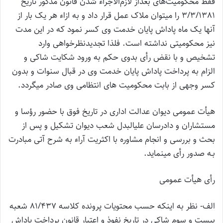
فقط محکومیت‌های بعداز لازم‌الاجراء شدن قانون مذکور تاریخ
3/3/1381 را می‎توان ملاک عمل قرار داد و به ازاء هر یک بار از
آنها یک ماه پاداش پایان خدمت وی کسر نمود که در این مدت
نیز محکومیتی نداشته است. فلذا تجدیدنظرخواهی وارد
تشخیص و با نقض رأی بدوی حکم به ورود شکایت شاکی و
الزام به پرداخت پاداش پایان خدمت وی در قبال سنوات و بدون
کسر وجهی از بابت محکومیت های انتظامی وی صادر می‎گردد.
هیأت عمومی دیوان عدالت اداری در تاریخ فوق با حضور رؤسا و
مستشاران و دادرسان علی‎البدل شعب دیوان تشکیل و پس از
بحث و بررسی و انجام مشاوره با اکثریت آراء به شرح آتی مبادرت
بـه صدور رأی می‎نماید.
رأی هیأت عمومی
الف- نظر به اینکه حسب محتویات پرونده کلاسه 81/437 شعبه
بیست و سوم شاکی در تاریخ نفوذ و اعتبار قانون پرداخت پاداش