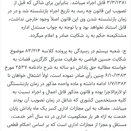
3/3/1381 قابل اجراء می‎باشد. بنابراین برای شاکی که قبل از
تصویب این قانون چه رسد به تاریخ اجراء بازنشسته شد و در در
زمان بازنشسته شدن وی این قانون اصلاً وجود خارجی نداشت،
قابل استناد نخواهد بود و با توجه به جواب مستدل اداره
مشتکی‎عنه حکم به رد شکایت صادر و اعلام می‎گردد.
ج- شعبه بیستم در رسیدگی به پرونده کلاسه 83/214 موضوع
شکایت حسین فیاضی به طرفیت مدیرکل کارگزینی قضات به
خواسته مطالبه حق پاداش دو ساله به شرح دادنامه 2537 مورخ
6/10/1383 چنین رأی صادر نموده است، اولاً اشتغال خواهان تا
1/7/1382 ادامه داشته و ماده واحده مذکور در زمان بازنشستگی
او لازم‌الاجرا بوده و قانون مذکور قابل اعمال و اجراء نسبت به
کلیه مستخدمین کشوری که شاغل در زمان تصویب آن بودند
می‎باشد. مضاف به این مجازات اداری کسر یک ماه پاداش پایان
خدمت به ازاء هر بار محکومیت اداری در ده سال آخر خدمت،
مستقل و مجزا از مجازات اداری است که بر اساس احکام قطعی