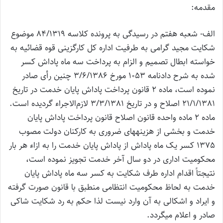
مقدمه:
الف- شعبه هفتم در رسیدگی به پرونده کلاسه 84/1319 موضوع
شکایت مجید گرامی به طرفیت اداره کل کارگزینی قوه قضائیه به
خواسته ابطال تصمیم و الزام به پرداخت سه ماه پاداش کسر
شده به شرح دادنامه 1053 مورخ 3/6/1386 چنین رأی صادر
نموده است، ماده 2 قانون پرداخت پاداش پایان خدمت در تاریخ
21/1/1381 اصلاح و در تاریخ 3/3/1381 لازم‌الاجراء گردیده است.
ماده 2 ماده واحده قانون اصلاح قانون پرداخت پاداش پایان
خدمت و بخشی از هزینه‎های ضروری به کارکنان دولت مصوب
1375 کسر یک ماه پاداش از پاداش پایان خدمت را به ازاء هر بار
محکومیت اداری در دو سال آخر خدمت تجویز نموده است،
نتیجتاً اقدام اداره طرف شکایت به کسر سه ماه پاداش پایان
خدمت به لحاظ محکومیت انتظامی منطبق با قانون صورت گرفته
و ایراد و اشکالی به آن وارد نیست لذا حکم به رد شکایت شاکی
صادر و اعلام می‎گردد.