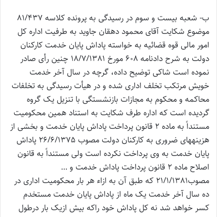
ب- شعبه بیست و سوم در رسیدگی به پرونده کلاسه 81/437
موضوع شکایت آقای محمود دهقان جاوید به طرفیت اداره کل
امور مالی قوه قضائیه به خواسته پاداش پایان خدمت کارکنان
دولت به شرح دادنامه 608 مورخ 18/7/1381 چنین رأی صادر
نموده است شاکی توضیح داده، گرچه در سال آخر خدمت
خویش مرتکب تخلف اداری شده و در هیأت رسیدگی به تخلفات
محاکمه و محکوم به مجازات بازنشستگی با تنزیل یک گروه
گردیده است که اداره طرف شکایت به استناد همین محکومیت
مستنداً به ماده 2 قانون پرداخت پاداش پایان خدمت و بخشی از
هزینه‎های ضروری به کارکنان دولت مصوب 26/6/1375 پاداش
پایان خدمت به وی پرداخت نکرده است ولی مستنداً به قانون
اصلاح ماده 2 قانون پرداخت پاداش خدمت و …
مصوب21/1/1381 که طبق آن به ازاء هر بار محکومیت اداری در
ده سال آخر خدمت یک ماه از پاداش پایان خدمت مستخدم
کسر خواهد شد نه کل پاداش خود راکه بیش ازیک بار درطول