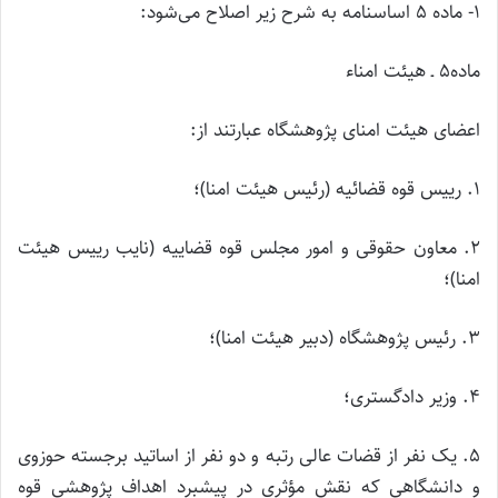
۱- ماده ۵ اساسنامه به شرح زیر اصلاح می‌شود:
ماده۵ ـ هیئت امناء
اعضای هیئت امنای پژوهشگاه عبارتند از:
۱. رییس قوه قضائیه (رئیس هیئت امنا)؛
۲. معاون حقوقی و امور مجلس قوه قضاییه (نایب رییس هیئت
امنا)؛
۳. رئیس پژوهشگاه (دبیر هیئت امنا)؛
۴. وزیر دادگستری؛
۵. یک نفر از قضات عالی رتبه و دو نفر از اساتید برجسته حوزوی
و دانشگاهی که نقش مؤثری در پیشبرد اهداف پژوهشی قوه