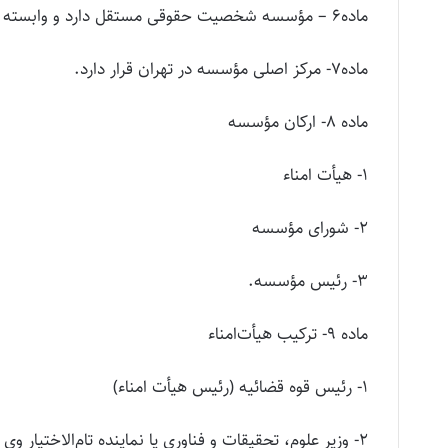
ماده۶ – مؤسسه شخصیت حقوقی مستقل دارد و وابسته به قوه قضائیه است.
ماده۷- مرکز اصلی مؤسسه در تهران قرار دارد.
ماده ۸- ارکان مؤسسه
۱- هیأت امناء
۲- شورای مؤسسه
۳- رئیس مؤسسه.
ماده ۹- ترکیب هیأت‌امناء
۱- رئیس قوه قضائیه (رئیس هیأت امناء)
۲- وزیر علوم، تحقیقات و فناوری یا نماینده تام‌الاختیار وی