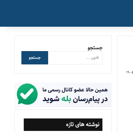
جستجو
جستجو
190
نوشته های تازه