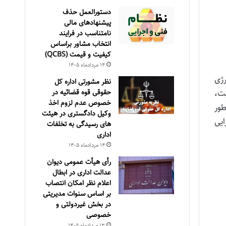
دستورالعمل حذف
پيشنهادهای مالی
نامتناسب در فرايند
انتخاب مشاور براساس
كيفيت و قيمت (QCBS)
۱۴ مرداد‌ماه ۱۴۰۵
رژی
نظر مشورتی اداره کل
حقوقی قوه قضائیه در
بت،
خصوص عدم لزوم اخذ
طور
وکیل دادگستری در هیئت
یی
های رسیدگی به تخلفات
اداری
۱۴ مرداد‌ماه ۱۴۰۵
رأی هیأت عمومی دیوان
عدالت اداری در ابطال
اعلام نظر امکان انتصاب
بر اساس سنوات مدیریتی
در بخش غیردولتی و
خصوصی
۱۳ مرداد‌ماه ۱۴۰۵