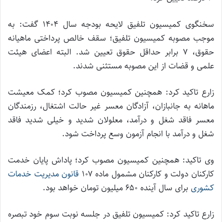
سخنگوی کمیسیون تلفیق لایحه بودجه سال ۱۴۰۴ گفت: به
موجب مصوبه کمیسیون تلفیق؛ سقف خالص پرداختی ماهیانه
حقوق، ۷ برابر حداقل حقوق تعیین شد. البته اعضای هیئت
علمی و قضات از این مصوبه مستثنی شدند.
زارع تاکید کرد: همچنین کمیسیون مصوب کرد؛ کمک معیشت
ماهانه به جانبازان، آزادگان معسر غیر حالت اشتغال، رزمندگان
معسر فاقد شغل و درآمد، معلولان شدید و خیلی شدید فاقد
شغل و درآمد با انجام آزمون وسع پرداخت شود.
وی تاکید: همچنین کمیسیون مصوب کرد؛ پاداش پایان خدمت
کارکنان دولت و کارکنان مشمول ماده ۱۰۷
قانون مدیریت خدمات
کشوری
برای سال آینده ۶۵۰ میلیون تومان خواهد بود.
زارع تاکید کرد: کمیسیون تلفیق در جلسه نوبت سوم خود تبصره