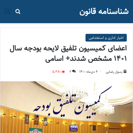
شناسنامه قانون
منو
جستجو ب
اخبار اداری و استخدامی
اعضای کمیسیون تلفیق لایحه بودجه سال
1401 مشخص شدند+ اسامی
رسول رضایی
۶ دی‌ماه ۱۴۰۰
2
5,481