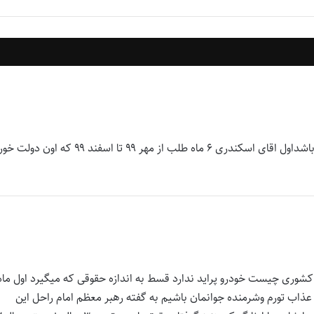
پست جدید انشالله‌برای بازنشستگان کشور مبارک و پر برکت باشد‌اول اقای اسکندری ۶ ماه طلب از مهر ۹۹ تا اسفند ۹۹ که اون 
کشوری چیست خودرو پراید ندارد قسط به اندازه حقوقی که میگیرد اول ماه
 عذاب تورم وشرمنده جوانمان باشیم به گفته رهبر معظم امام راحل این