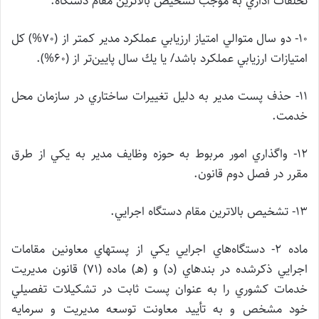
تخلفات اداري به موجب تشخيص بالاترين مقام دستگاه.
۱۰- دو سال متوالي امتياز ارزيابي عملكرد مدير كمتر از (70%) كل
امتيازات ارزيابي عملكرد باشد/ يا يك سال پايين‌تر از (60%).
۱۱- حذف پست مدير به دليل تغييرات ساختاري در سازمان محل
خدمت.
۱۲- واگذاري امور مربوط به حوزه وظايف مدير به يكي از طرق
مقرر در فصل دوم قانون.
۱۳- تشخيص بالاترين مقام دستگاه اجرايي.
ماده ۲- دستگاه‌هاي اجرايي يكي از پستهاي معاونين مقامات
اجرايي ذكرشده در بندهاي (د) و (هـ) ماده (۷۱) قانون مديريت
خدمات كشوري را به عنوان پست ثابت در تشكيلات تفصيلي
خود مشخص و به تأييد معاونت توسعه مديريت و سرمايه