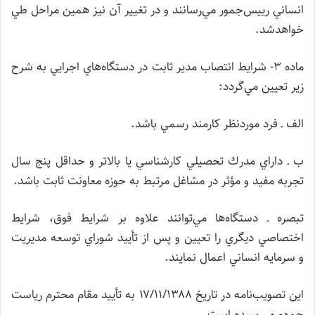
انساني رييس‌جمور مي‌رسانند و در تغيير آن نيز همين مراحل طي
خواهدشد.
ماده ۳- شرايط انتصاب مدير ثابت در دستگاه‌هاي اجرايي به شرح
زير تعيين مي‌گردد:
الف ـ فرد موردنظر كارمند رسمي باشد.
ب ـ داراي مدرك تحصيلي كارشناسي يا بالاتر و حداقل پنج سال
تجربه مفيد و مؤثر در مشاغل مرتبط به حوزه معاونت ثابت باشد.
تبصره ـ دستگاه‌ها مي‌توانند علاوه بر شرايط فوق، شرايط
اختصاصي ديگري را تعيين و پس از تأييد شوراي توسعه مديريت
و سرمايه انساني اعمال نمايند.
اين تصويب‌نامه در تاريخ ۱۷/۱۱/۱۳۸۸ به تأييد مقام محترم رياست
جمهوري رسيده است.