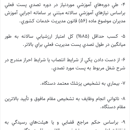
۴- طي دوره‌هاي آموزشي موردنياز در دوره تصدي پست فعلي
براساس نيازهاي آموزشي سالانه مبتني بر سامانه اجرايي آموزش
مديران موضوع ماده (56) قانون مديريت خدمات كشوري.
۵- كسب حداقل (85%) كل امتياز ارزشيابي سالانه به طور
ميانگين در طول تصدي پست مديريت فعلي براي بالاتر.
۶- از دست دادن يكي از شرايط انتصاب يا شرايط احراز مندرج در
شرح شغل مربوط به پست مورد تصدي.
۷- بيماري به تشخيص پزشك معتمد دستگاه.
۸- ناتواني انجام وظايف به تشخيص مقام مافوق و تأييد بالاترين
مقام دستگاه.
۹- براساس حكم مراجع قضايي و يا هيئت‌هاي رسيدگي به