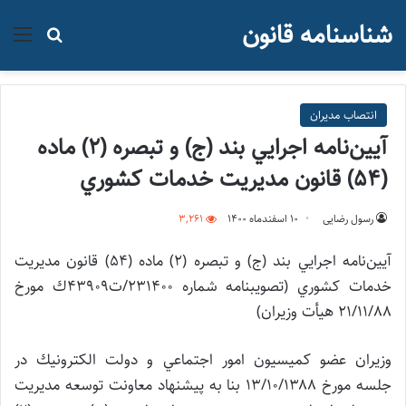
شناسنامه قانون
منو
جستجو ب
انتصاب مدیران
آيين‌نامه اجرايي بند (ج) و تبصره (2) ماده
(54) قانون مديريت خدمات كشوري
رسول رضایی
۱۰ اسفند‌ماه ۱۴۰۰
3,261
آيين‌نامه اجرايي بند (ج) و تبصره (2) ماده (54) قانون مديريت
خدمات كشوري (تصویبنامه شماره 231400/ت43909ك مورخ
۲۱/۱۱/۸۸ هیأت وزیران)
وزيران عضو كميسيون امور اجتماعي و دولت الكترونيك در
جلسه مورخ ۱۳/۱۰/۱۳۸۸ بنا به پيشنهاد معاونت توسعه مديريت