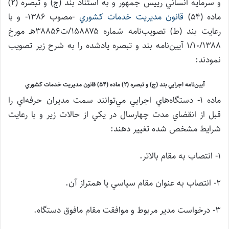
و سرمايه انساني رييس جمهور و به استناد بند (ج) و تبصره (۲)
ماده (۵۴)
قانون مديريت خدمات كشوري
-مصوب ۱۳۸۶- و با
رعايت بند (ط) تصويب‌نامه شماره ۱۵۸۸۷۵/ت۳۸۸۵۶هـ مورخ
۱/۱۰/۱۳۸۸ آيين‌نامه بند و تبصره يادشده را به شرح زير تصويب
نمودند:
آيين‌نامه اجرايي بند (ج) و تبصره (2) ماده (54) قانون مديريت خدمات كشوري
ماده ۱- دستگاه‌هاي اجرايي مي‌توانند سمت مديران حرفه‌اي را
قبل از انقضاي مدت چهارسال در يكي از حالات زير و با رعايت
شرايط مشخص شده تغيير دهند:
۱- انتصاب به مقام بالاتر.
۲- انتصاب به عنوان مقام سياسي يا همتراز آن.
۳- درخواست مدير مربوط و موافقت مقام مافوق دستگاه.