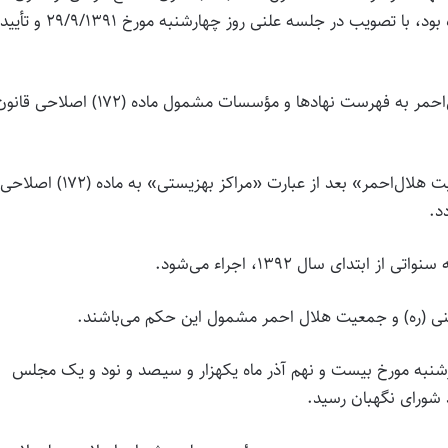
مالیاتهای مستقیم به مجلس شورای اسلامی تقدیم گردیده بود، با تصویب در جلسه علنی روز چهارشنبه مورخ ۲۹/۹/۱۳۹۱ و تأیید
قانون الحاق کمیته امداد امام خمینی (ره) و جمعیت هلال‌احمر به فهرست نهادها و مؤسسات مشمول ماده (۱۷۲) اصلاحی 
ماده واحده- عبارت «کمیته امداد امام خمینی (ره) و جمعیت هلال‌احمر» بعد از عبارت «مراکز بهزیستی» به ماده (۱۷۲) اصلاحی
شنبه مورخ بیست و نهم آذر ماه یکهزار و سیـصد و نود و یک مجلس