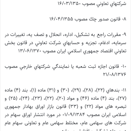
شركتهاي تعاوني مصوب 16/03/1350
8- قانون صدور چك مصوب 16/04/1355
9- مقررات راجع به تشكيل، اداره، انحلال و تصف يه، تغييرات در
سرمايه، ادغام،
تجزيه و حسابهاي شركت تعاوني در قانون بخش
تعاوني اقتصاد جمهوري اسلامي ايران مصوب 13/06/1370
10- قانون اجازه ثبت شعبه يا نمايندگي شركتهاي خارجي مصوب
21/08/1376
11- بندهاي (22)، (28)، (29)، (30) و (31) ماده (1)، بند (4) ماده
(27)، بند (4) ماده (46) و مواد (20)، (22)، (23)، (24)، (25) و
تبصره های مواد (22) و (33) قانون بازار اوراق بهادار جمهوری
اسلامی ایران مصوب 01/09/1384 در مورد انتشار اوراق سهام در
شرکت های سهامی عام، مختلط سهامی عام و تعاونی سهام عام