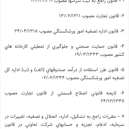
1 – قانون راجع به ثبت شركتها مصوب 02/03/1310
2- قانون تجارت مصوب 13/02/1311
3- قانون اداره تصفيه امور ورشكستگي مصوب 24/04/1318
4- قانون حمايت صنعتي و جلوگيري از تعطيلي كارخانه هاي
كشور مصوب 19/03/1343
5- قانون طرز استفاده از درآمد صندوقهاي (الف) و (ب) اداره كل
تصفيه امور ورشکستگی مصوب 02/02/1344
6- لايحه قانوني اصلاح قسمتي از قانون تجارت مصوب
24/12/1347
7 – مقررات راجع به تشكيل، اداره، انحلال و تصفيه، تغييرات در
سرمايه، ادغام،
تجزيه و حسابهاي شركت تعاوني در قانون