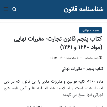
شناسنامه قانون
منو
جستجو ب
مجموعه قوانین
کتاب پنجم قانون تجارت- مقررات نهایی
(مواد 1260 و 1261)
رسول رضایی
۵ شهریور‌ماه ۱۴۰۰
115
كتاب پنجم – مقررات نهائي
ماده 1260- كليه قوانين و مقررات مغاير با اين قانون كه در ذيل
احصاء شده است
و اصلاحيه ها، الحاقيه ها و آيين نامه هاي
اجرائي آنها نسخ مي گردد: