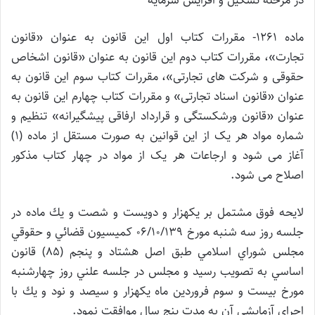
در مرحله تشکیل و افزایش سرمایه
ماده 1261- مقررات كتاب اول اين قانون به عنوان «قانون
تجارت»، مقررات کتاب دوم این قانون به عنوان «قانون اشخاص
حقوقی و شرکت های تجارتی»، مقررات کتاب سوم این قانون به
عنوان «قانون اسناد تجارتی» و مقررات کتاب چهارم این قانون به
عنوان «قانون ورشکستگی و قرارداد ارفاقی پیشگیرانه» تنظیم و
شماره مواد هر یک از این قوانین به صورت مستقل از ماده (1)
آغاز می شود و ارجاعات هر یک از مواد در چهار کتاب مذکور
اصلاح می شود.
لايحه فوق مشتمل بر يكهزار و دويست و شصت و يك ماده در
جلسه روز سه شنبه مورخ 06/10/139
كميسيون قضائي و حقوقي
مجلس شوراي اسلامي طبق اصل هشتاد و
پنجم (85) قانون
اساسي به تصويب رسيد و مجلس در جلسه علني روز چهارشنبه
مورخ
بيست و سوم فروردين ماه يكهزار و سيصد و نود و يك با
اجراي آزمايشي آن به مدت
پنج سال موافقت نمود.