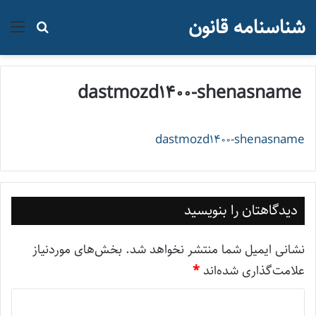
شناسنامه قانون
منو
جستجو ب
dastmozd1400-shenasname
dastmozd1400-shenasname
دیدگاهتان را بنویسید
نشانی ایمیل شما منتشر نخواهد شد.
بخش‌های موردنیاز
علامت‌گذاری شده‌اند
*
د