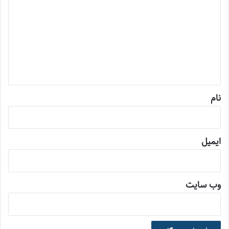
ی
د
گ
ا
ه
*
نام
ایمیل
وب‌ سایت