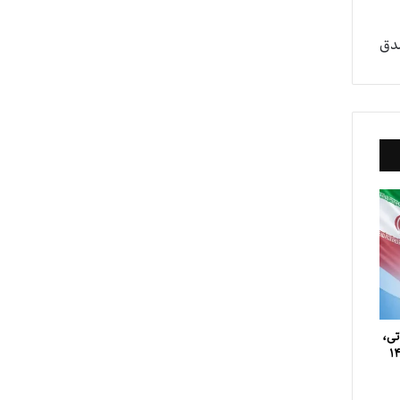
دق
تی،