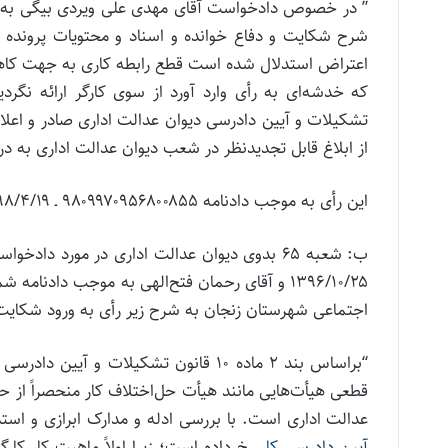
شرح شکایت و دفاع خوانده و اسناد و محتویات پرونده مت
اعتراض استدلال شده است قطع رابطه کاری به جهت کاهش 
از ابلاغ قابل تجدیدنظر در شعب دیوان عدالت اداری به درخ
این رأی به موجب دادنامه ۹۸۰۹۹۷۰۹۵۶۸۰۰۸۵۵ ـ ۱۳۹۸/۴/۱۹ در شعبه ۱۹ تجدیدنظر دیوان عدالت اداری تأیید شده است.
اجتماعی شهرستان زنجان به شرح زیر رأی به ورود شکای
“براساس بند ۲ ماده ۱۰ قانون تشکیلات 
قطعی هیأت‌هایی مانند هیأت حل‌اختلاف کار منحصراً از ح
عدالت اداری است. با بررسی ادله و مدارک ابرازی و استدلالات به عمل آمده تخط
آیین دادرسی کار
رخ داده است؛ زیرا اولاً ماهیت کار کار