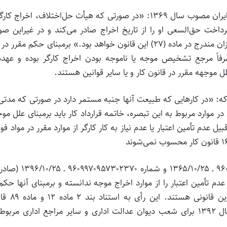
جمهوری اسلامی ایران مصوب سال ۱۳۶۹: «در صورتی که هیأت حل‌اختلاف، اخراج کار
خت حق‌السعی او را از تاریخ اخراج صادر می‌کند و در غیراین صو
(موجه بودن اخراج) کارگر، مشمول اخذ حق سنوات به میزان مندرج در ماده (۲۷) این قانون خواهد بود.» برمبنای حکم مقر
اً مرجع تشخیص موجه یا ناموجه بودن اخراج کارگر بوده و عهده‌د
 موجهه مقرر در قانون کار و یا سایر قوانین هستند.
ون کار مقرر شده است که: «در کارهایی که طبیعت آنها جنبه مستمر دارد در صورتی که مدت
 در موارد مربوط به این تبصره، خاتمه قرارداد کار باید برمبنای علل مو
مواردی از قبیل عدم تأمین اعتبار یا عدم نیاز به کار کارگر از موارد مقرر در مواد ف
و بر همین اساس، دادنامه‌های شماره ۹۶۰۹۹۷۰۹۵۷۳۰۲۳۶۵ ـ ۱۳۶۵/۱۰/۲۵ و شماره 
ق، عدم تأمین اعتبار را از موارد اخراج موجه ندانسته و برمبنای آنها حکم
ورود شکایت صادر شده‌ است، صحیح و منطبق با موازین قا
تشکیلات و آیین دادرسی دیوان عدالت اداری مصوب سال ۱۳۹۲ برای شعب دیوان عدالت اداری و سایر مراجع اداری مرب