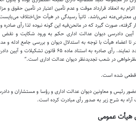
زام به انعقاد قرارداد موقت و عدم تأمین اعتبار در تأمین حقوق و مزایا
عترض‌عنه نمی‌باشد. ثانیاً رسیدگی در هیأت حل‌اختلاف می‌بایست
رفته، صورت گیرد که در مانحن‌فیه این گونه نبوده لذا رأی صادره و
 ماده ۶۳ قانون تشکیلات و آیین دادرسی دیوان عدالت اداری حکم به ورود شکایت و نقـض
تا اعضاء هیأت با توجه به استدلال دیوان و بررسی جامع ادله و مد
طرفین و انجام تحقیقات مقتضی مبادرت به رسیدگی مجدد نمایند. رأی صادره به استناد ماده ۶۵ قانون تشکیلات و
ر قطعی شده است.
ومی دیـوان عدالت اداری در تاریخ ۱۴۰۰/۳/۱۸ با حضور رئیس و معاونین دیوان عدالت اداری و رؤسا و مستشاران و دا
راء به شرح زیر به صدور رأی مبادرت کرده است.
 هیأت عمومی