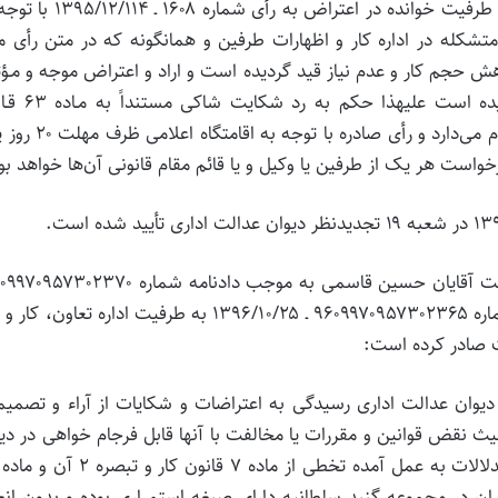
” در خصوص دادخواست آقای مهدی علی ویردی بیگی به طرفیت خوانده در اعتراض به رأی 
شکله در اداره کار و اظهارات طرفین و همانگونه که در متن رأی م
حجم کار و عدم نیاز قید گردیده است و اراد و اعتراض موجه و مـؤ
که خدشه‌ای به رأی وارد آورد از سوی کارگر ارائه نگردیده ا
تشکیلات و آیین دادرسی دیوان عدالت اداری صادر و اعلام می‌دارد و رأی صا
واست هر یک از طرفین یا وکیل و یا قائم مقام قانونی آن‌ها خواهد بو
۱۳۹۶/۱۰/۲۵ و آقای رحمان فتح‌الهی به موجب دادنامه شماره ۹۶۰۹۹۷۰۹۵۷۳۰۲۳۶۵ ـ ۱۳۹۶/۱۰/۲۵ به طرفیت اداره تعاون
ت صادر کرده است:
و آیین دادرسی دیوان عدالت اداری رسیدگی به اعتراضات و شکایات از آراء و تصمی
یث نقض قوانین و مقررات یا مخالفت با آنها قابل فرجام خواهی در دی
ی از ماده ۷ قانون کار و تبصره ۲ آن و ماده ۱۱۰
گران در مجموعه گنبد سلطانیه دارای صبغه استمراری بوده و بدون انع