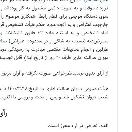
قرارداد موقت و به صورت دائمی مشغول به کار بوده‌اند و ال
سوی دستگاه موجبی برای قطع رابطه همکاری موضوع رأی م
چارچوب اعتراض و به آنچه مـورد حکم هیأت تشخیص قرار گ
ایراد تشخیص و به استناد
معترض‌عنه (نسبت به شاکی و در محدوده اعـتراض) صـادر 
دیوان عدالت اداری ظرف ۲۰ روز از تاریخ ابلاغ قابل تجدیدنظرخواهی در شعب تجدیدنظر دیوان عدالت اداری است.”
از آرای بدوی تجدیدنظرخواهی صورت نگرفته و آرای مزبو
هیأت عم
شعب دیوان تشکیل شد و پس از بحث و بررسی با اکثریت آ
رأی
الف ـ تعارض در آراء محرز است.