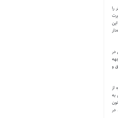
گر را
رت
ر در این
ار
ی در
جهه
وق و
۹۶۰۹۹۷۰۹۵۷۳۰۲۳۷۰ ـ ۱۳۹۶/۱۰/۲۵ (صادره از
 به
نونی هستند. این رأی به استناد بند ۲ ماده ۱۲ و ماده ۸۹ قانون
وط در