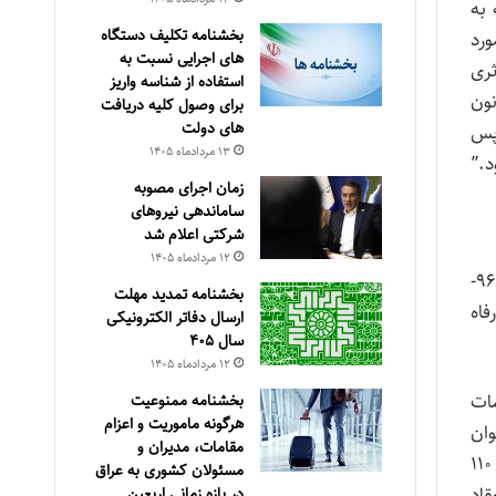
شماره ۱۶۰۸ ـ ۱۳۹۵/۱۲/۱۱۴ با توجه به
بخشنامه تکلیف دستگاه
ورد
های اجرایی نسبت به
ثری
استفاده از شناسه واریز
ست علیهذا حکم به رد شکایت شاکی مستنداً به مـاده ۶۳ قـانون
برای وصول کلیه دریافت
های دولت
دره با توجه به اقامتگاه اعلامی ظرف مهلت ۲۰ روز پس
۱۳ مرداد‌ماه ۱۴۰۵
د.”
زمان اجرای مصوبه
ساماندهی نیروهای
شرکتی اعلام شد
۱۲ مرداد‌ماه ۱۴۰۵
ب: شعبه ۶۵ بدوی دیوان عدالت اداری در مورد دادخواست آقایان حسین قاسمی به موجب دادنامه شماره ۹۶۰۹۹۷۰۹۵۷۳۰۲۳۷۰-
بخشنامه تمدید مهلت
، کار و رفاه
ارسال دفاتر الکترونیکی
سال ۴۰۵
۱۲ مرداد‌ماه ۱۴۰۵
مات
بخشنامه ممنوعیت
هرگونه ماموریت و اعزام
وان
مقامات، مدیران و
مسئولان کشوری به عراق
قاد
در بازه زمانی اربعین