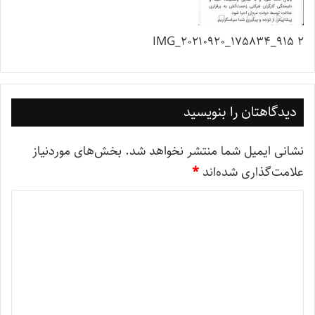
IMG_20210920_175834_915 2
دیدگاهتان را بنویسید
نشانی ایمیل شما منتشر نخواهد شد.
بخش‌های موردنیاز
علامت‌گذاری شده‌اند
*
د
ی
د
گ
ا
ه