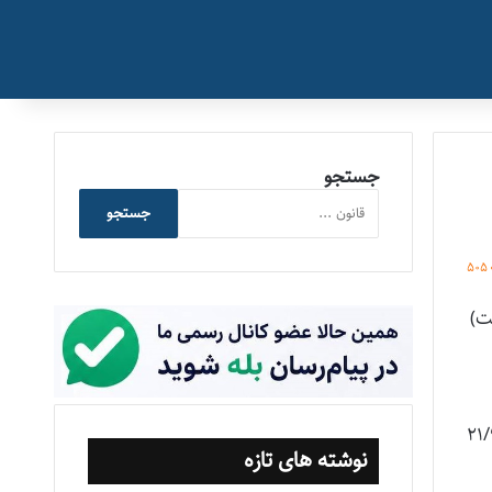
جستجو
جستجو
505
شرکت پیمانکار در جلسه مورخ 21/9/1389
نوشته های تازه