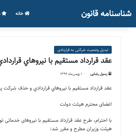
شناسنامه قانون
خانه
م
تبدیل وضعیت شرکتی به قراردادی
عقد قرارداد مستقيم با نيروهاي قراردا
رسول رضایی
۱ بهمن‌ماه ۱۳۹۲
عقد قرارداد مستقيم با نيروهاي قراردادي و حذف شركت پيمانكار (نامه شماره 214975/45491 م
اعضای محترم هیئت دولت
هیئت وزیران مطرح و مقرر شد: