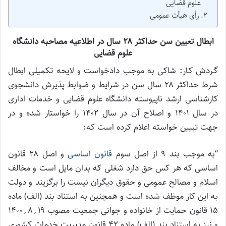
علوم قضایی
رأی هیأت عمومی
ابطال تعیین سن حداکثر ۲۸ سال در اطلاعیه مصاحبه دانشگاه
علوم قضایی
گـردش کـار: شاکی به موجب دادخواست و لایحه تکمیلی ابطال
شرط حداکثر ۲۸ سال سن در شرایط و ضوابط پذیرش دانشجوی
کارشناسی ارشد ناپیوسته دانشگاه علوم قضایی و خدمات اداری
در سال ۱۴۰۱ و اصلاح آن در سال ۱۴۰۲ را خواستار شده و در
جهت تبیین خواسته اعلام کرده است که:
“به موجب بند ۹ از اصل سوم
قانون اساسی
و اصل ۲۸ قانون
اساسی که هر کس حق دارد شغلی که بدان مایل است و مخالف
اسلام و مصالح عمومی و حقوق دیگران نیست را برگزیند و دولت
به این کار موظف شده است و همچنین به استناد بند (الف) ماده
۱۵ قانون حمایت از خانواده و جوانی جمعیت مصوب ۱۹؍۸؍۱۴۰۰
و نیز به استناد بند (الف) ماده ۴۲ قانون مدیریت خدمات کشوری