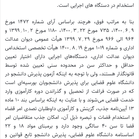
استخدام در دستگاه های اجرایی است.
بنا به مراتب فوق، هرچند براساس آرای شماره ۱۴۷۲ مورخ
۹؍۶؍۱۴۰۰، ۷۳۵ مورخ ۲۲؍۳؍۱۴۰۰، ۱۱۸۰ مـورخ ۲؍۱۰؍۱۳۹۹ و
۹۶۴ الی ۹۶۶ مـورخ ۲۹؍۷؍۱۳۹۹ هیأت عمومی دیوان عـدالت
اداری و شماره ۱۰۱۹ مورخ ۱۹؍۸؍۱۴۰۰ هیأت تخصصی استخـدامی
دیوان عدالت اداری، دستگاه‌های اجرایی دارای اختیار تعیین
حداقل و حداکثر سن در محدوده سنی تعیین شده توسط
قانونگذار هستند، ولی با توجه به اینکه آزمون پذیرش دانشجو در
دانشگاه علوم قضایی برای پذیرش دانشجـویان بورسیه‌ای است
که در صورت فراغت از تحصیل و گذراندن دوره کارآموزی وارد
خدمت قضایی می‌شوند و با عنایت به اینکه براساس بند ۱۰ ماده
۱۳ آیین‌نامه جذب، گزینش و کارآموزی داوطلبان تصدی امر قضاء
و استخدام قضات و تبصره ذیل آن، امکان جذب متقاضیان امر
قضا تا سن ۴۰ سالگی وجود دارد و برمبنای مواد ۱۸ و ۲۲
اساسنامه دانشگاه علوم قضایی، پذیرش دانشجو تابع قوانین و