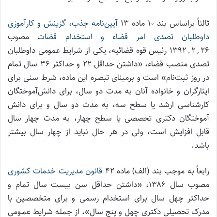
ثالثاً براساس بند ۱۰ ماده ۱۳
آیین‌نامه جذب، گزینش و کارآموزی
داوطلبان تصدی امر قضاء و استخدام قضات
مصوب
۲۶؍۲؍۱۳۹۲ رئیس قوه قضائیه، یکی از شرایط عمومی داوطلبان
تصدی منصب قضاء، «داشتن حداقل ۲۲ و حداکثر ۳۶ سال تمام
در روز ثبت‌نام» است و برمبنای تبصره این ماده، شرط سنی برای
ایثارگران و خانواده آنان به مدت دو سال، برای دانش‌آموختگان
کارشناسی ارشد یا سطح سه، به مدت دو سال و برای دانش
آموختگان دکتری تخصصی یا سطح چهار، به مدت چهار سال
قابل افزایش است، ولی در هر حال نباید از چهار سال بیشتر
باشد.
رابعاً به موجب بند (الف) ماده ۴۲
قانون مدیریت خدمات کشوری
مصوب سال ۱۳۸۶، «داشتن حداقل سن بیست سال تمام و
حداکثر چهل سال برای استخدام رسمی و برای متخصصین با
مدرک تحصیلی دکتری چهل و پنج سال»، از جمله شرایط عمـومی