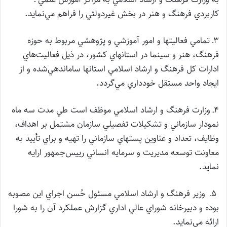
كاربردي فرهنگ و هنر در بخش غيردولتي را فراهم مي‌نمايد.
3ـ تمامي فعاليتها و امور آموزشي و پژوهشي مربوط به حوزه
فرهنگ، هنر و سينما در استانهاي كشور، در ذيل فعاليت‌هاي
ادارات كل فرهنگ و ارشاد اسلامي استانها ساماندهي‌شده و از
ايجاد واحد مستقل خودداري مي‌گردد.
4ـ وزارت فرهنگ و ارشاد اسلامي موظف است طي مدت سه ماه
نمودار سازماني و تشكيلات تفصيلي سازمان مشتمل بر اهداف،
وظايف، تعداد و عناوين پستهاي سازماني را تهيه و براي تأييد به
معاونت توسعه مديريت و سرمايه انساني رييس‌جمهور ارايه
نمايد.
5ـ وزير فرهنگ و ارشاد اسلامي مسئول حُسن اجراي اين مصوبه
بوده و دبيرخانه شوراي عالي اداري گزارش عملكرد آن را به شورا
ارائه مي‌نمايد.