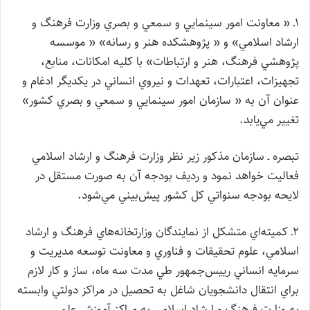
1ـ « معاونت امور سينمايي و سمعي و بصري وزارت فرهنگ و
ارشاد اسلامي» و « پژوهشكده هنر و رسانه» « موسسه
پژوهشي فرهنگ، هنر و ارتباطات» با كليه امكانات، منابع،
تجهيزات، اعتبارات، تعهدات و نيروي انساني در يكديگر ادغام و
عنوان آن به « سازمان امور سينمايي و سمعي و بصري كشور»
تغيير مي‌يابد.
تبصره ـ سازمان مذكور زير نظر وزارت فرهنگ و ارشاد اسلامي
فعاليت خواهد نمود و رديف بودجه آن به صورت مستقل در
لايحه بودجه سنواتي كل كشور پيش‌بيني مي‌شود.
2ـ كميته‌اي متشكل از نمايندگان وزارتخانه‌هاي فرهنگ و ارشاد
اسلامي، علوم تحقيقات و فناوري و معاونت توسعه مديريت و
سرمايه انساني رييس‌جمهور طي مدت سه ماه، ساز و كار لازم
براي انتقال دانشجويان شاغل به تحصيل در مراكز دولتي وابسته
به وزارت فرهنگ و ارشاد اسلامي به مراكز آموزش علمي ـ