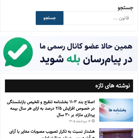
جستجو
جستجو
نوشته های تازه
اصلاح بند ۳‏-۱۱ بخشنامه تنقیح و تلخیص بازنشستگی
در خصوص افزایش ۵‏‏‏‏‏‏‏‏‏/۲ درصد به ازای هر سال بیمه
پردازی مازاد بر ۳۰‏ سال
۱۶ مرداد‌ماه ۱۴۰۵
هشدار نسبت به تکرار تصویب مصوبات مغایر با آرای