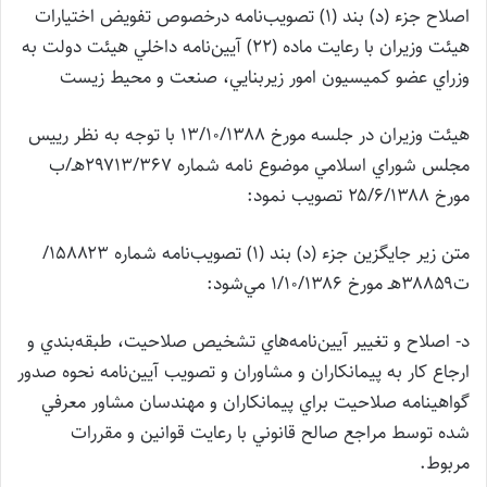
اصلاح جزء (د) بند (۱) تصويب‌نامه درخصوص تفويض اختيارات
هيئت وزيران با رعايت ماده (۲۲) آيين‌نامه داخلي هيئت دولت به
وزراي عضو كميسيون امور زيربنايي، صنعت و محيط زيست
هيئت وزيران در جلسه مورخ ۱۳/۱۰/۱۳۸۸ با توجه به نظر رييس
مجلس شوراي اسلامي موضوع نامه شماره ۲۹۷۱۳/۳۶۷هـ/ب
مورخ ۲۵/۶/۱۳۸۸ تصويب نمود:
متن زير جايگزين جزء (د) بند (۱) تصويب‌نامه شماره ۱۵۸۸۲۳/
ت۳۸۸۵۹هـ مورخ ۱/۱۰/۱۳۸۶ مي‌شود:
د- اصلاح و تغيير آيين‌نامه‌هاي تشخيص صلاحيت، طبقه‌بندي و
ارجاع كار به پيمانكاران و مشاوران و تصويب آيين‌نامه نحوه صدور
گواهينامه صلاحيت براي پيمانكاران و مهندسان مشاور معرفي
شده توسط مراجع صالح قانوني با رعايت قوانين و مقررات
مربوط.