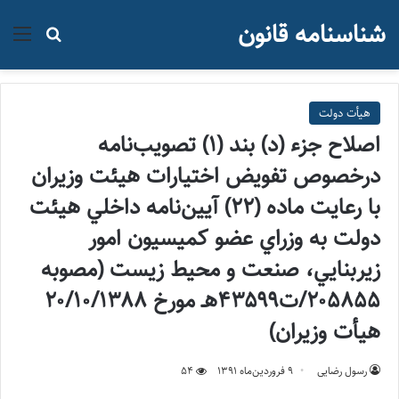
شناسنامه قانون
منو
جستجو ب
هیأت دولت
اصلاح جزء (د) بند (۱) تصويب‌نامه
درخصوص تفويض اختيارات هيئت وزيران
با رعايت ماده (۲۲) آيين‌نامه داخلي هيئت
دولت به وزراي عضو كميسيون امور
زيربنايي، صنعت و محيط زيست (مصوبه
۲۰۵۸۵۵/ت۴۳۵۹۹هـ مورخ ۲۰/۱۰/۱۳۸۸
هیأت وزیران)
رسول رضایی
۹ فروردین‌ماه ۱۳۹۱
54