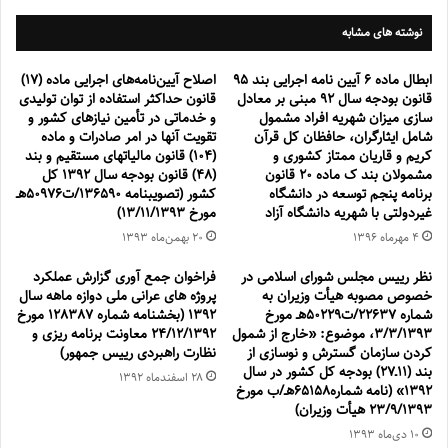
نوشته های مشابه
ابطال ماده 6 آیین نامه اجرایی بند 95
اصلاح آیین‌نامه‌های اجرایی ماده (۱۷)
قانون بودجه سال 92 مبنی بر معادل
قانون حداکثر استفاده از توان تولیدی
سازی میزان شهریه افراد مشمول
و خدماتی در تأمین نیازهای کشور و
شامل ایثارگران، حافظان کل قرآن
تقویت آنها در امر صادرات و ماده
کریم و قاریان ممتاز کشوری و
(۱۰۴) قانون مالیاتهای مستقیم و بند
مشمولان بند ک ماده 20 قانون
(۴۸) قانون بودجه سال ۱۳۹۲ کل
برنامه پنجم توسعه در دانشگاه
کشور (تصویبنامه ۱۳۶۵۹۰/ت۵۰۹۷۶هـ
غیردولتی با شهریه دانشگاه آزاد
مورخ ۱۳/۱۱/۱۳۹۳)
۴ مهر‌ماه ۱۳۹۶
۲۰ بهمن‌ماه ۱۳۹۳
نظر رییس مجلس شورای اسلامی در
فراخوان جمع آوری گزارش عملکرد
خصوص مصوبه هیأت وزیران به
پروژه های عرانی ملی دوازه ماهه سال
شماره ۲۲۶۳۷/ت۵۰۲۲۹هـ مورخ
1392 (بخشنامه شماره 128387 مورخ
۳/۳/۱۳۹۳، موضوع: «خارج از شمول
24/12/1392 معاونت برنامه ریزی و
کردن سازمان گسترش و نوسازی از
نظارت راهبردی رییس جمهور)
بند (۱۱ـ۲۷) بودجه کل کشور در سال
۲۸ اسفند‌ماه ۱۳۹۲
۱۳۹۲» (نامه شماره۶۵۱۵۸هـ/ب مورخ
۲۳/۹/۱۳۹۳ هیأت وزیران)
۱۰ دی‌ماه ۱۳۹۳