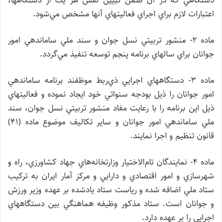
دستگاهي كه در آن ضمن تبيين نقش هر يك از دستگاهها،
اعتبارات لازم براي اجراي فعاليتهاي آنها مشخص مي‌شود.
ماده ۲- منشور تربيتي نسل جوان و سند ملي ساماندهي امور
جوانان براي سالهاي برنامه پنجم توسعه تنفيذ مي‌گردد.
ماده ۳- دستگاههاي اجرايي ذي‌ربط موظفند برنامه ساماندهي
امور جوانان را ذيل بودجه سنواتي خود ايجاد نموده و فعاليتهاي
ذيل اين برنامه را با رعايت مفاد منشور تربيتي نسل جوان، سند
ملي ساماندهي امور جوانان و ساير تكاليف موضوع ماده (۴۱)
قانون تنظيم و اجرا نمايند.
ماده ۴- نمايندگان تام‌الاختيار وزارتخانه‌هاي جهاد كشاورزي، راه و
شهرسازي و امور اقتصادي و دارايي و مركز آمار ايران به تركيب
ستاد ملي اضافه شده و رياست ستاد يادشده بر عهده وزير ورزش
و جوانان است. ستاد مذكور وظيفه هماهنگي بين دستگاههاي
اجرايي را بر عهده دارد.