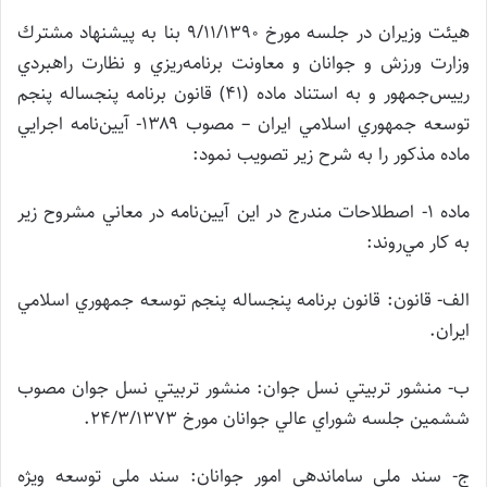
هيئت وزيران در جلسه مورخ ۹/۱۱/۱۳۹۰ بنا به پيشنهاد مشترك
وزارت ورزش و جوانان و معاونت برنامه‌ريزي و نظارت راهبردي
رييس‌جمهور و به استناد ماده (۴۱) قانون برنامه پنجساله پنجم
توسعه جمهوري اسلامي ايران – مصوب ۱۳۸۹- آيين‌نامه اجرايي
ماده مذكور را به شرح زير تصويب نمود:
ماده ۱- اصطلاحات مندرج در اين آيين‌نامه در معاني مشروح زير
به كار مي‌روند:
الف- قانون: قانون برنامه پنجساله پنجم توسعه جمهوري اسلامي
ايران.
ب- منشور تربيتي نسل جوان: منشور تربيتي نسل جوان مصوب
ششمين جلسه شوراي عالي جوانان مورخ ۲۴/۳/۱۳۷۳.
ج- سند ملي ساماندهي امور جوانان: سند ملي توسعه ويژه