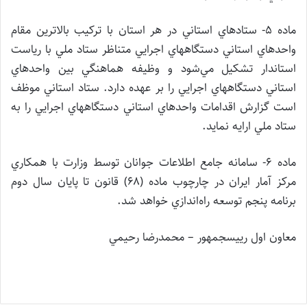
ماده ۵- ستادهاي استاني در هر استان با تركيب بالاترين مقام
واحدهاي استاني دستگاههاي اجرايي متناظر ستاد ملي با رياست
استاندار تشكيل مي‌شود و وظيفه هماهنگي بين واحدهاي
استاني دستگاههاي اجرايي را بر عهده دارد. ستاد استاني موظف
است گزارش اقدامات واحدهاي استاني دستگاههاي اجرايي را به
ستاد ملي ارايه نمايد.
ماده ۶- سامانه جامع اطلاعات جوانان توسط وزارت با همكاري
مركز آمار ايران در چارچوب ماده (۶۸) قانون تا پايان سال دوم
برنامه پنجم توسعه راه‌اندازي خواهد شد.
معاون اول رييس‎جمهور – محمدرضا رحيمي