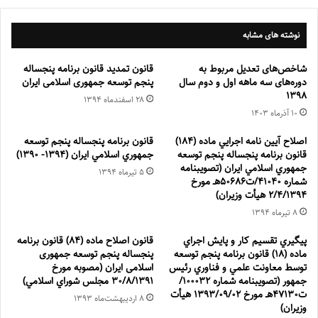
نوشته های مشابه
شاخص‌های تعديل مربوط به
قانون تمدید قانون برنامه پنجساله
دوره‌های سه ماهه اول و دوم سال
پنجم توسعه جمهوری اسلامی ایران
1398
۲۸ اسفند‌ماه ۱۳۹۴
۱۰ آذر‌ماه ۱۴۰۳
اصلاح آيين نامه اجرايي ماده (۱۸۴)
قانون برنامه پنجساله پنجم توسعه
قانون برنامه پنجساله پنجم توسعه
جمهوري اسلامي ايران (1394- 1390)
جمهوري اسلامي ايران (تصویبنامه
۵ تیر‌ماه ۱۳۹۴
شماره 41040/ت50686هـ مورخ
2/4/1394 هیأت وزیران)
۸ تیر‌ماه ۱۳۹۴
پيگيري تقسيم كار و پايش اجراي
قانون اصلاح ماده (۸۴) قانون برنامه
ماده (۱۸) قانون برنامه پنجم توسعه
پنجساله پنجم توسعه جمهوری
توسط معاونت علمي و فناوري رئيس
اسلامی ایران (مصوبه مورخ
جمهور (تصویبنامه شماره 100032/
۳۰/۸/۱۳۹۱ مجلس شوراي اسلامي)
ت47130هـ مورخ 1393/09/02 هیأت
۸ اردیبهشت‌ماه ۱۳۹۳
وزیران)