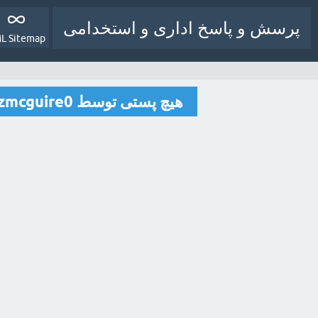
پرسش و پاسخ اداری و استخدامی
L Sitemap
هیچ پستی توسط vazquezmcguire0