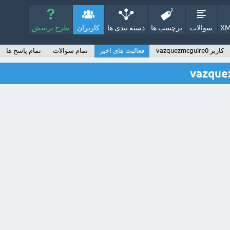
XM
سوالات
برچسب ها
دسته بندی ها
کاربران
طرح پرسش
کاربر vazquezmcguire0
فعالیت های اخیر
تمام سوالات
تمام پاسخ ها