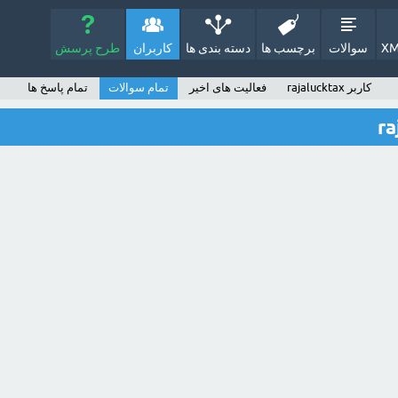
XM
سوالات
برچسب ها
دسته بندی ها
کاربران
طرح پرسش
کاربر rajalucktax
فعالیت های اخیر
تمام سوالات
تمام پاسخ ها