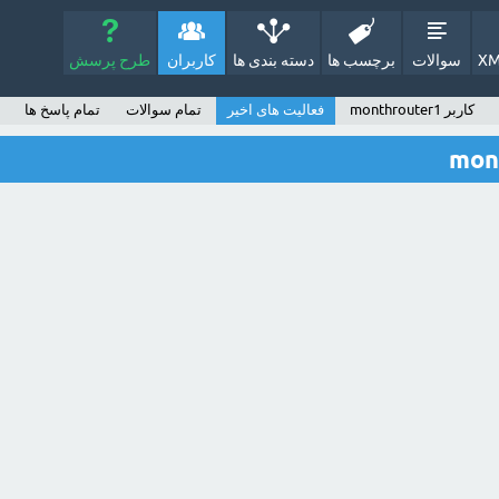
XM
سوالات
برچسب ها
دسته بندی ها
کاربران
طرح پرسش
کاربر monthrouter1
فعالیت های اخیر
تمام سوالات
تمام پاسخ ها