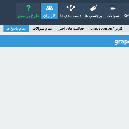
XM
سوالات
برچسب ها
دسته بندی ها
کاربران
طرح پرسش
کاربر grapepoison7
فعالیت های اخیر
تمام سوالات
تمام پاسخ ها