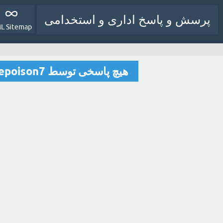
پرسش و پاسخ اداری و استخدامی
L Sitemap
هیچ پاسخی توسط grapepoison7