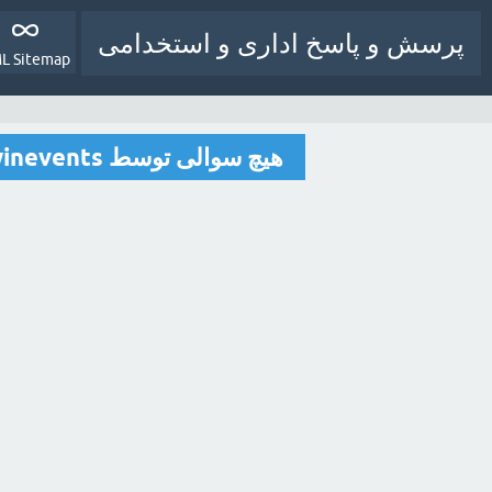
پرسش و پاسخ اداری و استخدامی
L Sitemap
هیچ سوالی توسط gemwinevents