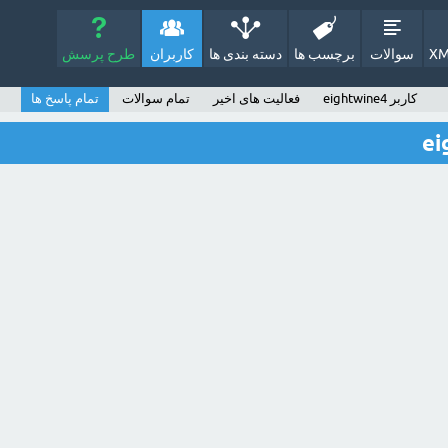
XM
سوالات
برچسب ها
دسته بندی ها
کاربران
طرح پرسش
کاربر eightwine4
فعالیت های اخیر
تمام سوالات
تمام پاسخ ها