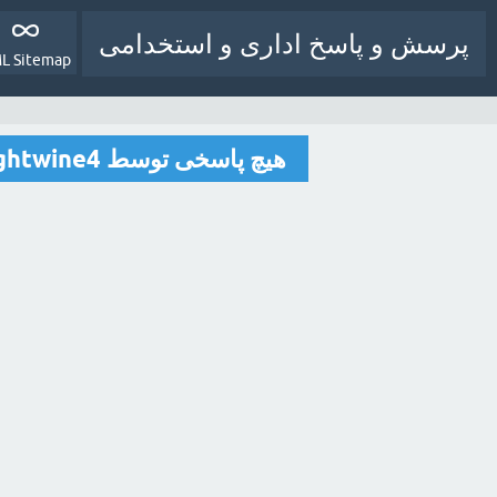
پرسش و پاسخ اداری و استخدامی
L Sitemap
هیچ پاسخی توسط eightwine4