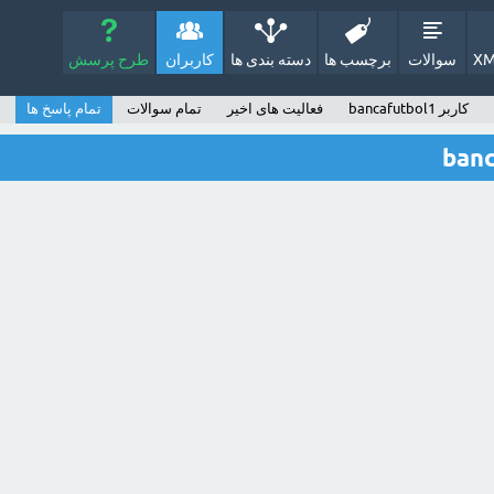
XM
سوالات
برچسب ها
دسته بندی ها
کاربران
طرح پرسش
کاربر bancafutbol1
فعالیت های اخیر
تمام سوالات
تمام پاسخ ها