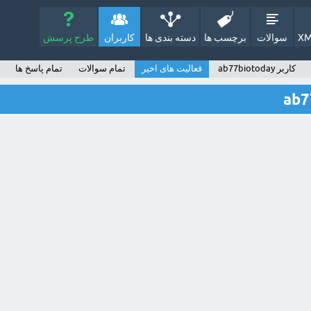
XM
سوالات
برچسب ها
دسته بندی ها
کاربران
طرح پرسش
کاربر ab77biotoday
فعالیت های اخیر
تمام سوالات
تمام پاسخ ها