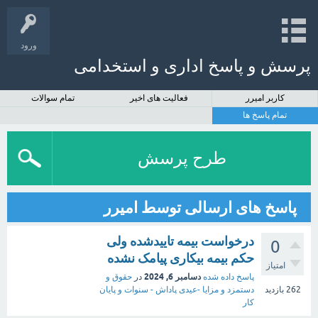
ورود
پرسش و پاسخ اداری و استخدامی
کاربر امیرر
فعالیت های اخیر
تمام سوالات
تمام پاسخ ها
طرح پرسش
پاسخ های ارسالی توسط امیرر
درخواست بیمه تاییدشده ولی
0
حکم بیمه بیکاری پیامک نشده
امتیاز
دسامبر 6, 2024
پاسخ داده شده
در
حقوق و
262
بازدید
دستمزد و مزایا -عیدی پاداش - سنوات و پایان
کار