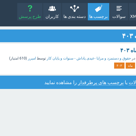
XM
سوالات
برچسب ها
دسته بندی ها
کاربران
طرح پرسش
۴
۴۰
در
حقوق و دستمزد و مزایا -عیدی پاداش - سنوات و پایان کار
توسط
امیرر
(
610
امتیاز)
ماه
۴۰۳
ات
یا
برچسب های پرطرفدار
را مشاهده نمایید