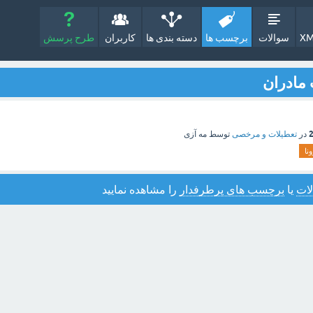
XM
سوالات
برچسب ها
دسته بندی ها
کاربران
طرح پرسش
مادران
در
تعطیلات و مرخصی
توسط
مه آزی
نا
ات
یا
برچسب های پرطرفدار
را مشاهده نمایید