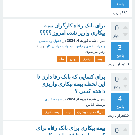
پاسخ
569
بازدید
برای بانک رفاه کارگران بیمه
0
بیکاری واریز شده امروز ؟؟؟؟
امتیاز
فوریه 4, 2024
سوال شده
در
حقوق و دستمزد
3
و مزایا -عیدی پاداش - سنوات و پایان کار
توسط
زهرا مرتضوی
پاسخ
بیمه
بیکاری
بهمن
ماه
1.8هزار
بازدید
برای کسایی که بانک رفا دارن تا
0
این لحظه بیمه بیکاری واریزی
امتیاز
داشته کسی ؟
4
فوریه 4, 2024
سوال شده
در
بیمه بیکاری
توسط
الیاس
پاسخ
دریافت-بیمه-بیکاری
بیمه
بیمه-بیکاری
2.5هزار
بازدید
بیمه بیکاری برای بانک رفاه برای
0