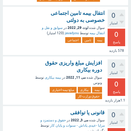
انتقال بیمه تامین اجتماعی
0
خصوصی به دولتی
امتیاز
اوت 29, 2022
سوال شده
در
سوابق و نقل و
0
انتقال بیمه‌
توسط
javadyou
(
120
امتیاز)
بیمه
تامین
اجتماعی
پاسخ
578
بازدید
افزایش مبلغ واریزی حقوق
0
دوره بیکاری
امتیاز
می 11, 2022
سوال شده
در
بیمه بیکاری
توسط
0
ونوس
بیمه
بیکاری
مبلغ-بیمه-اختیاری
پاسخ
حقوق-وزارت-کار
1.1هزار
بازدید
قانونی یا توافقی
0
می 3, 2022
سوال شده
در
حقوق و دستمزد و
امتیاز
مزایا -عیدی پاداش - سنوات و پایان کار
توسط
نگهبان شب