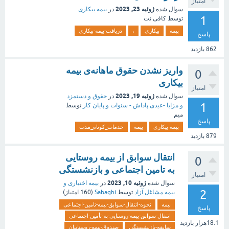
امتیاز
ژوئیه 23, 2023
سوال شده
در
بیمه بیکاری
1
توسط
کافی نت
بیمه
بیکاری
،
دریافت-بیمه-بیکاری
پاسخ
862
بازدید
واریز نشدن حقوق ماهانه‌ی بیمه
0
بیکاری
امتیاز
ژوئیه 19, 2023
سوال شده
در
حقوق و دستمزد
1
و مزایا -عیدی پاداش - سنوات و پایان کار
توسط
میم
پاسخ
بیمه-بیکاری
بیمه
خدمات_کوتاه_مدت
879
بازدید
انتقال سوابق از بیمه روستایی
0
به تامین اجتماعی و بازنشستگی
امتیاز
ژوئیه 10, 2023
سوال شده
در
بیمه اختیاری و
2
بیمه مشاغل آزاد
توسط
Sabaghi
(
160
امتیاز)
بیمه
نحوه-انتقال-سوابق-بیمه-تامین-اجتماعی
پاسخ
انتقال-سوابق-بیمه-روستایی-به-تأمین-اجتماعی
18.1هزار
بازدید
سابقه-بازنشستگی
صندوق-بیمه-روستاییان