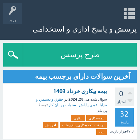
ورود
پرسش و پاسخ اداری و استخدامی
طرح پرسش
آخرین سوالات دارای برچسب بیمه
بیمه بیکاری خرداد 1403
0
می 28, 2024
سوال شده
در
حقوق و دستمزد و
امتیاز
مزایا -عیدی پاداش - سنوات و پایان کار
توسط
بی نام
32
بیمه-بیکاری
بیکاری
پاسخ
دریافت-بیمه-بیکاری_بانک_ملت
افزایش
49.3هزار
بازدید
بیمه