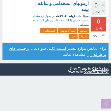
آزمونهای استخدامی و سابقه
0
بیمه
امتیاز
ژوئیه 21, 2024
سوال شده
در
حقوق و دستمزد
0
و مزایا -عیدی پاداش - سنوات و پایان کار
توسط
مصطفی
پاسخ
سابقه
بیمه،آزمونهای
استخدامی،
376
بازدید
شرط
سن
برای نمایش موارد بیشتر
لیست کامل سوالات
یا
برچسب های
پرطرفدار
را مشاهده نمایید
Snow Theme by
Q2A Market
Powered by
Question2Answer