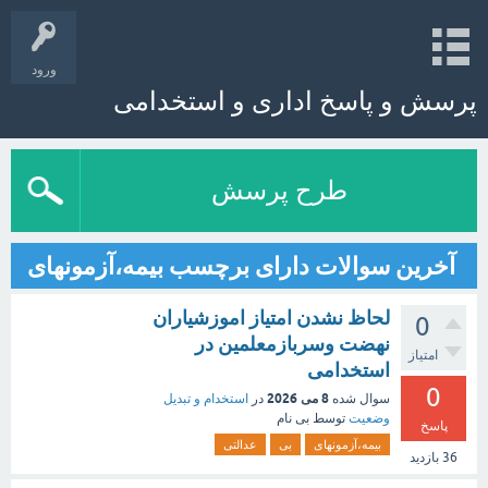
ورود
پرسش و پاسخ اداری و استخدامی
طرح پرسش
آخرین سوالات دارای برچسب بیمه،آزمونهای
لحاظ نشدن امتیاز اموزشیاران
0
نهضت وسربازمعلمین در
امتیاز
استخدامی
0
8 می 2026
سوال شده
در
استخدام و تبدیل
وضعیت
توسط
بی نام
پاسخ
بیمه،آزمونهای
بی
عدالتی
36
بازدید