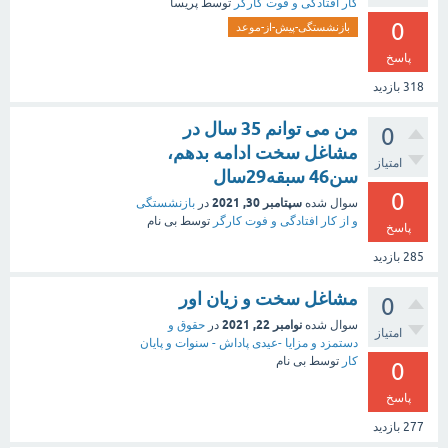
کار افتادگی و فوت کارگر
توسط
پریسا
0
بازنشستگی-پیش-از-موعد
پاسخ
318
بازدید
من می توانم 35 سال در
0
مشاغل سخت ادامه بدهم،
امتیاز
سن46 سبقه29سال
0
سپتامبر 30, 2021
سوال شده
در
بازنشستگی
و از کار افتادگی و فوت کارگر
توسط
بی نام
پاسخ
285
بازدید
مشاغل سخت و زیان اور
0
نوامبر 22, 2021
سوال شده
در
حقوق و
امتیاز
دستمزد و مزایا -عیدی پاداش - سنوات و پایان
کار
توسط
بی نام
0
پاسخ
277
بازدید