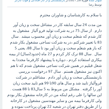
سوال شده
فوریه 28, 2021
در
بازنشستگی و از کار افتادگی و فوت کارگر
توسط
رضا
با سلام به کارشناسان و شاوران محترم
من مدت 24 سال سابقه کار در مشاغل سخت و زیان آور
دارم . از سال 75 در یه شرکت تولید فرو آلیاژ مشغول به
کار شدم که شغلم سخت و زیان آور محسوب میشد . سال
83 با تغییر شرکتم ،در یه شرکت نساجی مشغول بکار شدم
که باز هم شغلم سخت و زیان آور بود تا سال 88، یعنی 5
سال . سال 88 ترک کار کردم و 27 ماه (حدود2سال) از بیمه
بیکاری استفاده کردم ، دوباره با پیشنهاد کارفرما مجددا به
شغل قبلیم در همین شرکت نساجی مشغول شدم که تا هم
اکنون نیز مشغول هستم . سال 97 درخواست بررسی
بازنشستگی سخت و زیان آور دادم . مشاغلم در شرکت
فروآلیاژ تایید شد و سال های 90تا 99 هم تایید سخت زیان
آور را گرفته . مشکل من مربوط به 5 سال83 تا 88 هست .
این سالها را علی رغم اینکه من در کارخانه مشعول بکار بودم
ولی کارفرما بیمه من و سایر مهندسین مشغول در کارخانه
را از طریق دفتر تهران در شعبه 22 تهران پرداخت نموده و