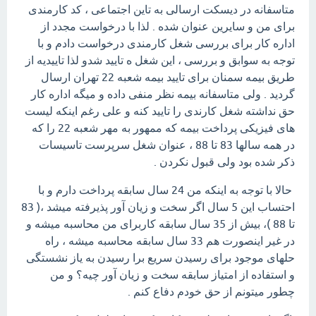
متاسفانه در دیسکت ارسالی به تاین اجتماعی ، کد کارمندی
برای من و سایرین عنوان شده . لذا با درخواست مجدد از
اداره کار برای بررسی شغل کارمندی درخواست دادم و با
توجه به سوابق و بررسی ، این شغل ه تایید شدو لذا تاییدیه از
طریق بیمه سمنان برای تایید بیمه شعبه 22 تهران ارسال
گردید . ولی متاسفانه بیمه نظر منفی داده و میگه اداره کار
حق نداشته شغل کارندی را تایید کنه و علی رغم اینکه لیست
های فیزیکی پرداخت بیمه که ممهور به مهر شعبه 22 را که
در همه سالها 83 تا 88 ، عنوان شغل سرپرست تاسیسات
ذکر شده بود ولی قبول نکردن .
حالا با توجه به اینکه من 24 سال سابقه پرداخت دارم و با
احتساب این 5 سال اگر سخت و زیان آور پذیرفته میشد ،( 83
تا 88 )، بیش از 35 سال سابقه کاربرای من محاسبه میشه و
در غیر اینصورت هم 33 سال سابقه محاسبه میشه ، راه
حلهای موجود برای رسیدن سریع برا رسیدن به یاز نشستگی
و استفاده از امتیاز سابقه سخت و زیان آور چیه؟ و من
چطور میتونم از حق خودم دفاع کنم .