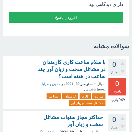
دارای دیدگاهی بود
سوالات مشابه
با سلام ساعت کاری کارمندان
0
در مشاغل سخت و زیان آور چند
امتیاز
ساعت در هفته است؟
0
نوامبر 20, 2021
سوال شده
در
حقوق و مزایا
توسط
ناشناس
پاسخ
ساعت
کاری
کارمندان
مشاغل
969
بازدید
مشاغل-سخت-و-زیان-آور
حداکثر مجاز سنوات مشاغل
0
سخت و زیان آور
امتیاز
سپتامبر 30, 2021
سوال شده
در
بازنشستگی