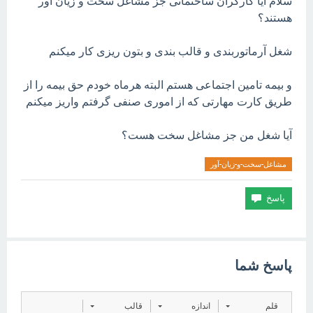
سلام آیا کارگران ساختمانی جز مشاغل سخت و زیان آور
هستند؟
شغل آرماتوربندی و قالب بندی و بتون ریزی کار میکنم
و بیمه تامین اجتماعی هستم البته هرماه خودم حق بیمه را از
طریق کارت مهارتی که از اموری صنفی گرفتم واریز میکنم
آیا شغل من جز مشاغل سخت هست؟
مشاغل-سخت-و-زیان-آور
پاسخ شما
قلم
اندازه
قالب