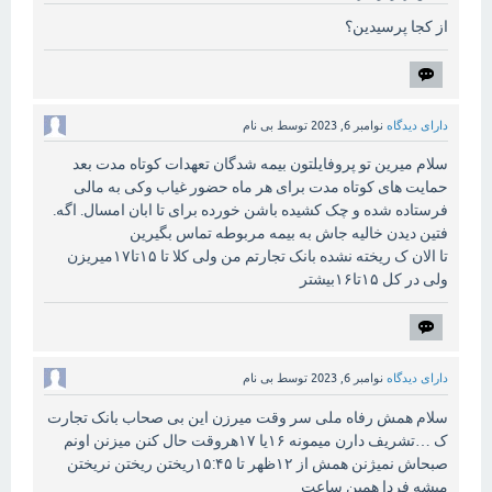
از کجا پرسیدین؟
دارای دیدگاه
نوامبر 6, 2023
توسط
بی نام
سلام میرین تو پروفایلتون بیمه شدگان تعهدات کوتاه مدت بعد
حمایت های کوتاه مدت برای هر ماه حضور غیاب و‌کی به مالی
فرستاده شده و چک کشیده باشن خورده برای تا ابان امسال. اگه.
فتین دیدن خالیه جاش به بیمه مربوطه تماس بگیرین
تا الان ک ریخته نشده بانک تجارتم من ولی کلا تا ۱۵تا۱۷میریزن
ولی در کل ۱۵تا۱۶بیشتر
دارای دیدگاه
نوامبر 6, 2023
توسط
بی نام
سلام همش رفاه ملی سر وقت میرزن این بی صحاب بانک تجارت
ک …تشریف دارن میمونه ۱۶یا ۱۷هروقت حال کنن میزنن اونم
صبحاش نمیژنن همش از ۱۲ظهر تا ۱۵:۴۵ریختن ریختن نریختن
میشه فردا همین ساعت